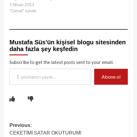
5 Nisan 2013
"Genel" içinde
Mustafa Süs'ün kişisel blogu sitesinden
daha fazla şey keşfedin
Subscribe to get the latest posts sent to your email.
E-postanızı yazın…
Abone ol
Post
Previous:
CEKETİMİ SATAR OKUTURUM!
navigation