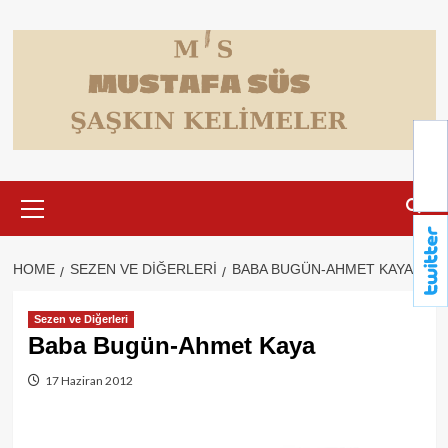
Skip
to
content
Primary
Menu
HOME
SEZEN VE DIĞERLERI
BABA BUGÜN-AHMET KAYA
Sezen ve Diğerleri
Baba Bugün-Ahmet Kaya
17 Haziran 2012