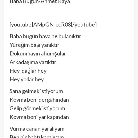
Baba Bugün-Ahmet Kaya
[youtube]AMpGN-ccR08[/youtube]
Baba bugün hava ne bulanıktır
Yüreğim başı yanıktır
Dokunmayın ahumşular
Arkadaşıma yazıktır
Hey, dağlar hey
Hey yollar hey
Sana gelmek istiyorum
Kovma beni dergâhından
Gelip görmek istiyorum
Kovma beni yar kapından
Vurma canan yaralıyam
Ben bir bahtı karalıyam