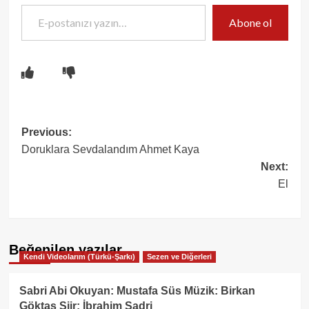
E-postanızı yazın…
Abone ol
Post
Previous:
Doruklara Sevdalandım Ahmet Kaya
navigation
Next:
El
Beğenilen yazılar
Kendi Videolarım (Türkü-Şarkı)
Sezen ve Diğerleri
Sabri Abi Okuyan: Mustafa Süs Müzik: Birkan
Göktaş Şiir: İbrahim Sadri