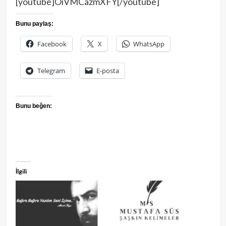
[youtube]OiVMCazmXFY[/youtube]
Bunu paylaş:
Facebook
X
WhatsApp
Telegram
E-posta
Bunu beğen:
İlgili