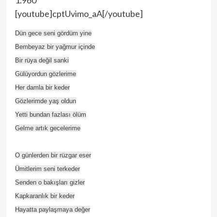
1.960
[youtube]cptUvimo_aA[/youtube]
Dün gece seni gördüm yine
Bembeyaz bir yağmur içinde
Bir rüya değil sanki
Gülüyordun gözlerime
Her damla bir keder
Gözlerimde yaş oldun
Yetti bundan fazlası ölüm
Gelme artık gecelerime
O günlerden bir rüzgar eser
Ümitlerim seni terkeder
Senden o bakışları gizler
Kapkaranlık bir keder
Hayatta paylaşmaya değer