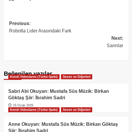
Post
Previous:
Robotla Lider Arasındaki Fark
navigation
Next:
Sanrılar
Beğenilen yazılar
Kendi Videolarım (Türkü-Şarkı)
Sezen ve Diğerleri
Sabri Abi Okuyan: Mustafa Süs Müzik: Birkan
Göktaş Şiir: İbrahim Sadri
15 Ocak 2025
Kendi Videolarım (Türkü-Şarkı)
Sezen ve Diğerleri
Anne Okuyan: Mustafa Süs Müzik: Birkan Göktaş
Şiir: İbrahim Sadri