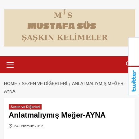
Skip
to
content
Primary
Menu
HOME
SEZEN VE DIĞERLERI
ANLATMALIYMIŞ MEĞER-
AYNA
Sezen ve Diğerleri
Anlatmalıymış Meğer-AYNA
24 Temmuz 2012