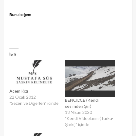
Bunu beğen:
İlgili
Acem Kızı
22 Ocak 2012
BENCİL'CE (Kendi
"Sezen ve Diğerleri" içinde
sesimden Şiir)
18 Nisan 2020
"Kendi Videolarım (Türkü-
Şarkı)" içinde