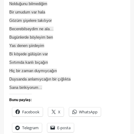
Nolduğunu bilmediğim
Bir umudum var hala
Gözüm şişelere takılıyor
Becerebilseydim ne ala…
Bugünlerde böyleyim ben
Yas denen şiirdeyim
Bi köşede gülüşün var
Sırtımda kanlı bıçağın
Hiç bir zaman duymıycağın
Duysanda anlamıycağın bir çığlıkta
Sana birikiyorum…
Bunu paylaş:
Facebook
X
WhatsApp
Telegram
E-posta