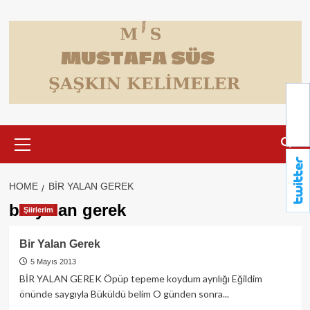
Skip
to
content
Primary
Menu
HOME
BIR YALAN GEREK
bir yalan gerek
Şiirlerim
Bir Yalan Gerek
5 Mayıs 2013
BİR YALAN GEREK Öpüp tepeme koydum ayrılığı Eğildim
önünde saygıyla Büküldü belim O günden sonra...