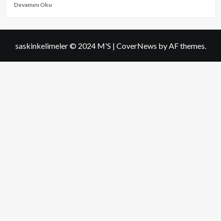
Read
Devamını Oku
more
about
Bir
Yalan
saskinkelimeler © 2024 M'S
|
CoverNews
by AF themes.
Gerek