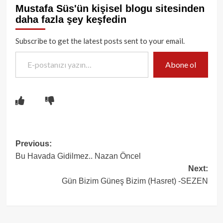
Mustafa Süs'ün kişisel blogu sitesinden
daha fazla şey keşfedin
Subscribe to get the latest posts sent to your email.
E-postanızı yazın…
Abone ol
Post
Previous:
Bu Havada Gidilmez.. Nazan Öncel
navigation
Next:
Gün Bizim Güneş Bizim (Hasret) -SEZEN