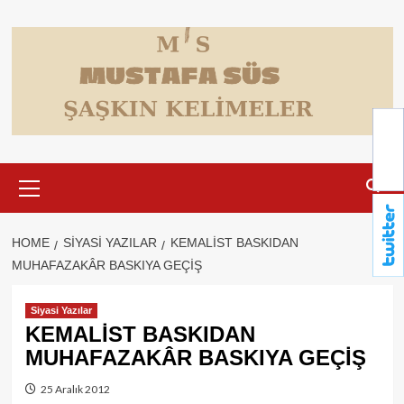
Skip
to
content
Primary
Menu
HOME
SIYASI YAZILAR
KEMALİST BASKIDAN
MUHAFAZAKÂR BASKIYA GEÇİŞ
Siyasi Yazılar
KEMALİST BASKIDAN
MUHAFAZAKÂR BASKIYA GEÇİŞ
25 Aralık 2012