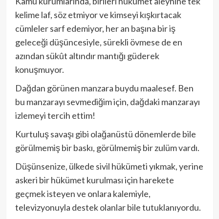
Kamu kurumlarında, birileri hükümet aleyhine tek
kelime laf, söz etmiyor ve kimseyi kışkırtacak
cümleler sarf edemiyor, her an başına bir iş
geleceği düşüncesiyle, sürekli övmese de en
azından sükût altındır mantığı güderek
konuşmuyor.
Dağdan görünen manzara buydu maalesef. Ben
bu manzarayı sevmediğim için, dağdaki manzarayı
izlemeyi tercih ettim!
Kurtuluş savaşı gibi olağanüstü dönemlerde bile
görülmemiş bir baskı, görülmemiş bir zulüm vardı.
Düşünsenize, ülkede sivil hükümeti yıkmak, yerine
askeri bir hükümet kurulması için harekete
geçmek isteyen ve onlara kalemiyle,
televizyonuyla destek olanlar bile tutuklanıyordu.