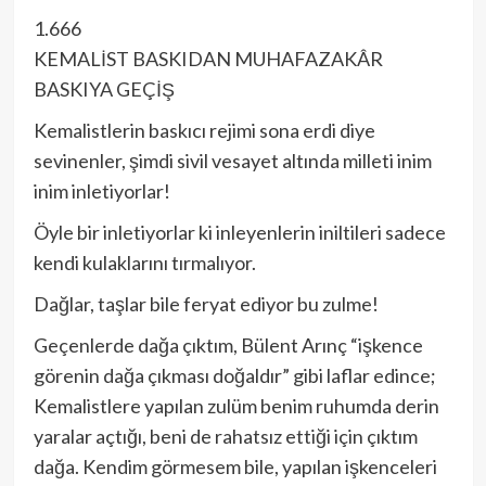
1.666
KEMALİST BASKIDAN MUHAFAZAKÂR
BASKIYA GEÇİŞ
Kemalistlerin baskıcı rejimi sona erdi diye
sevinenler, şimdi sivil vesayet altında milleti inim
inim inletiyorlar!
Öyle bir inletiyorlar ki inleyenlerin iniltileri sadece
kendi kulaklarını tırmalıyor.
Dağlar, taşlar bile feryat ediyor bu zulme!
Geçenlerde dağa çıktım, Bülent Arınç “işkence
görenin dağa çıkması doğaldır” gibi laflar edince;
Kemalistlere yapılan zulüm benim ruhumda derin
yaralar açtığı, beni de rahatsız ettiği için çıktım
dağa. Kendim görmesem bile, yapılan işkenceleri