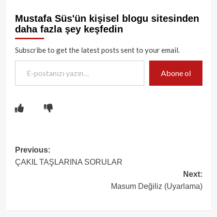
Mustafa Süs'ün kişisel blogu sitesinden
daha fazla şey keşfedin
Subscribe to get the latest posts sent to your email.
E-postanızı yazın…
Abone ol
Post
Previous:
ÇAKIL TAŞLARINA SORULAR
navigation
Next:
Masum Değiliz (Uyarlama)