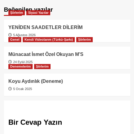
Beğenilen yazılar
Şiirlerim
Siyasi Yazılar
YENİDEN SAADETLER DİLERİM
5 Ağustos 2026
Genel
Kendi Videolarım (Türkü-Şarkı)
Şiirlerim
Münacaat İsmet Özel Okuyan M’S
24 Eylül 2025
Denemelerim
Şiirlerim
Koyu Aydınlık (Deneme)
5 Ocak 2025
Bir Cevap Yazın