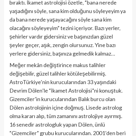
bıraktı. İkamet astrolojisi özetle, “bana nerede
yaşadığını söyle, sana kim olduğunu söyleyeyim ya
da bana nerede yaşayacağını söyle sana kim
olacağını söyleyeyim” tezini içeriyor. Bazı yerler,
şehirler vardır gidersiniz ve başınızdan güzel
şeyler geçer, aşık, zengin olursunuz. Yine bazı
yerlere gidersiniz, başınıza gelmedik kalmaz…
Meğer mekân değiştirince makus talihler
değişebilir, güzel talihler kötüleşebilirmiş.
AstroTürkiye’nin kurucularından 33 yaşındaki
Devrim Dölen’le “İkamet Astrolojisi”ni konuştuk.
Gizemciler’in kurucularından Balık burcu olan
Dölen astrolojinin içine doğmuş. Lisede astrolog
olma kararı alıp, tüm zamanını astrolojiye ayırmış.
16 senedir astrologluk yapan Dölen, ünlü
“Gizemciler” grubu kurucularından. 2001’den beri