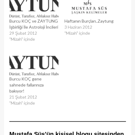
Burcu KOÇ ve ZAYTUNG
Haftanın Burçları..Zaytung
İşbirliği İle Astroloji İncileri
3 Haziran 2012
29 Şubat 2012
"Mizah" içinde
"Mizah" içinde
Burcu KOÇ gene
sahnede fallarınıza
bakıyor!
21 Şubat 2012
"Mizah" içinde
Mustafa Süs'ün kişisel blogu sitesinden