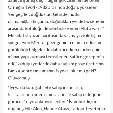
Sadece güneş değil, diğer gök cisimleri de önemli.
Örneğin 1964 -1982 arasında doğan, yükselen
Yengeç’ler, doğdukları şehirde mutlu
olamamışlardır çünkü doğdukları yerde bu seneler
arasında kötülüğü de sembolize eden Pluto vardı.”
Mesela bir yazar, haritasında yazmayı ve iletişimi
simgeleyen Merkür gezegeninin olumlu etkisinin
görüldüğü bölgelerde daha üretken olurken, bir
mimar yapı kurmayı temsil eden Satürn gezegenin
etkili olduğu yerlerde daha sağlam proje üretirmiş.
Başka şehre taşınmanın faydası olur mu peki?
Oluyormuş.
“İyi ya da kötü şöhrete sahip insanların,
haritalarında önemli bir Uranüs’e sahip olduğunu
görürüz” diye anlatıyor Dölen. “İstanbul dışında
doğmuş Filiz Akın, Hande Ataizi, Tarkan Tevetoğlu