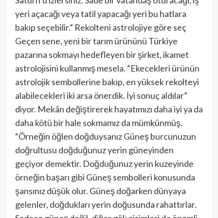
Satürn’ü izlersiniz. Sade bir vatandaş oturacağı, iş
yeri açacağı veya tatil yapacağı yeri bu hatlara
bakıp seçebilir.” Rekolteni astrolojiye göre seç
Geçen sene, yeni bir tarım ürününü Türkiye
pazarına sokmayı hedefleyen bir şirket, ikamet
astrolojisini kullanmış mesela. “Ekecekleri ürünün
astrolojik sembollerine bakıp, en yüksek rekolteyi
alabilecekleri iki arsa önerdik. İyi sonuç aldılar”
diyor. Mekân değiştirerek hayatımızı daha iyi ya da
daha kötü bir hale sokmamız da mümkünmüş.
“Örneğin öğlen doğduysanız Güneş burcunuzun
doğrultusu doğduğunuz yerin güneyinden
geçiyor demektir. Doğduğunuz yerin kuzeyinde
örneğin başarı gibi Güneş sembolleri konusunda
şansınız düşük olur. Güneş doğarken dünyaya
gelenler, doğdukları yerin doğusunda rahattırlar.