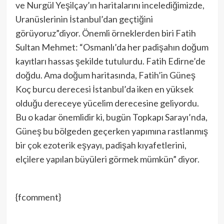
ve Nurgül Yeşilçay’ın haritalarını incelediğimizde,
Uranüslerinin İstanbul’dan geçtiğini
görüyoruz”diyor. Önemli örneklerden biri Fatih
Sultan Mehmet: “Osmanlı’da her padişahın doğum
kayıtları hassas şekilde tutulurdu. Fatih Edirne’de
doğdu. Ama doğum haritasında, Fatih’in Güneş
Koç burcu derecesi İstanbul’da iken en yüksek
olduğu dereceye yücelim derecesine geliyordu.
Bu o kadar önemlidir ki, bugün Topkapı Sarayı’nda,
Güneş bu bölgeden geçerken yapımına rastlanmış
bir çok ezoterik eşyayı, padişah kıyafetlerini,
elçilere yapılan büyüleri görmek mümkün” diyor.
{fcomment}