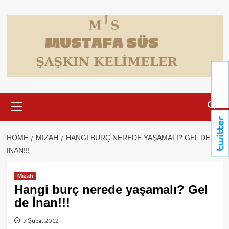
Skip
to
content
Primary
Menu
HOME
MIZAH
HANGI BURÇ NEREDE YAŞAMALI? GEL DE
İNAN!!!
Mizah
Hangi burç nerede yaşamalı? Gel
de İnan!!!
5 Şubat 2012