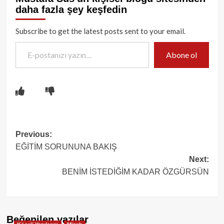
daha fazla şey keşfedin
Subscribe to get the latest posts sent to your email.
E-postanızı yazın…
Abone ol
Post
Previous:
EĞİTİM SORUNUNA BAKIŞ
navigation
Next:
BENİM İSTEDİĞİM KADAR ÖZGÜRSÜN
Beğenilen yazılar