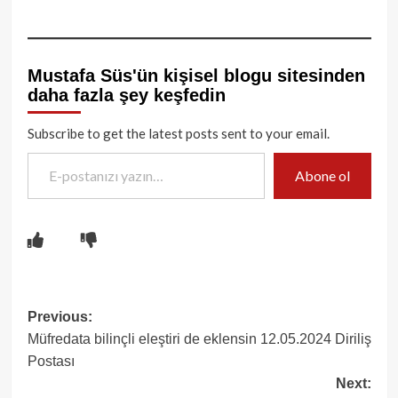
Mustafa Süs'ün kişisel blogu sitesinden
daha fazla şey keşfedin
Subscribe to get the latest posts sent to your email.
E-postanızı yazın…
Abone ol
Post
Previous:
Müfredata bilinçli eleştiri de eklensin 12.05.2024 Diriliş
navigation
Postası
Next: