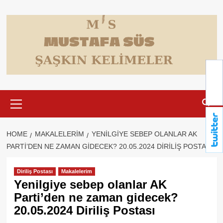
Skip
to
content
Primary
Menu
HOME
MAKALELERIM
YENILGIYE SEBEP OLANLAR AK
PARTI’DEN NE ZAMAN GIDECEK? 20.05.2024 DIRILIŞ POSTASI
Diriliş Postası
Makalelerim
Yenilgiye sebep olanlar AK
Parti’den ne zaman gidecek?
20.05.2024 Diriliş Postası