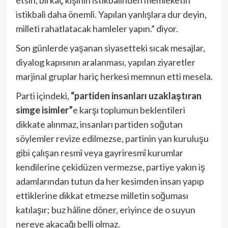
etsin, birkaç kişinin istikbalinden memleketin
istikbali daha önemli. Yapılan yanlışlara dur deyin,
milleti rahatlatacak hamleler yapın.” diyor.
Son günlerde yaşanan siyasetteki sıcak mesajlar,
diyalog kapısının aralanması, yapılan ziyaretler
marjinal gruplar hariç herkesi memnun etti mesela.
Parti içindeki,
“partiden insanları uzaklaştıran
simge isimler”
e karşı toplumun beklentileri
dikkate alınmaz, insanları partiden soğutan
söylemler revize edilmezse, partinin yan kuruluşu
gibi çalışan resmî veya gayriresmî kurumlar
kendilerine çekidüzen vermezse, partiye yakın iş
adamlarından tutun da her kesimden insan yapıp
ettiklerine dikkat etmezse milletin soğuması
katılaşır; buz hâline döner, eriyince de o suyun
nereye akacağı belli olmaz.