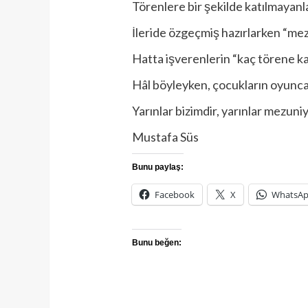
Törenlere bir şekilde katılmayanl
İleride özgeçmiş hazırlarken “mezu
Hatta işverenlerin “kaç törene kat
Hâl böyleyken, çocukların oyuncağı
Yarınlar bizimdir, yarınlar mezun
Mustafa Süs
Bunu paylaş:
Facebook
X
WhatsA
Bunu beğen: