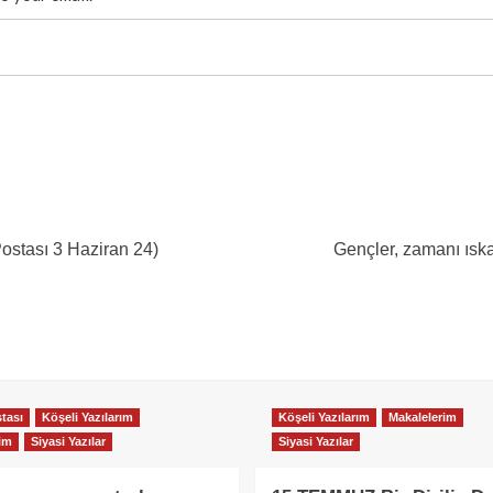
 Postası 3 Haziran 24)
Gençler, zamanı ısk
stası
Köşeli Yazılarım
Köşeli Yazılarım
Makalelerim
im
Siyasi Yazılar
Siyasi Yazılar