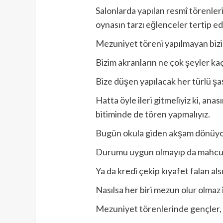
Salonlarda yapılan resmî törenlerin
oynasın tarzı eğlenceler tertip ed
Mezuniyet töreni yapılmayan bizim 
Bizim akranların ne çok şeyler ka
Bize düşen yapılacak her türlü şa
Hatta öyle ileri gitmeliyiz ki, an
bitiminde de tören yapmalıyız.
Bugün okula giden akşam dönüyo
Durumu uygun olmayıp da mahcup o
Ya da kredi çekip kıyafet falan al
Nasılsa her biri mezun olur olmaz 
Mezuniyet törenlerinde gençler, 