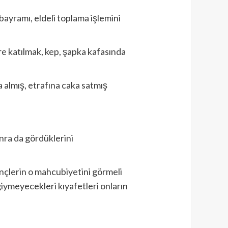
yramı, eldeli toplama işlemini
e katılmak, kep, şapka kafasında
 almış, etrafına caka satmış
nra da gördüklerini
ençlerin o mahcubiyetini görmeli
giymeyecekleri kıyafetleri onların