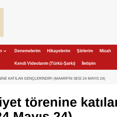
m
Denemelerim
Hikayelerim
Şiirlerim
Mizah
Kendi Videolarım (Türkü-Şarkı)
İletişim
NE KATILAN GENÇLERINDIR! (MAARIFIN SESI 24 MAYIS 24)
yet törenine katıla
24 Mayıs 24)