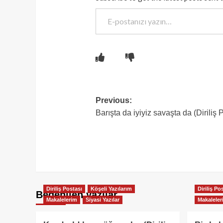
E-postanızı yazın…
Post
Previous:
Barışta da iyiyiz savaşta da (Diriliş
navigation
Diriliş Postası
Köşeli Yazılarım
Diriliş Po
Beğenilen yazılar
Makalelerim
Siyasi Yazılar
Makaleler