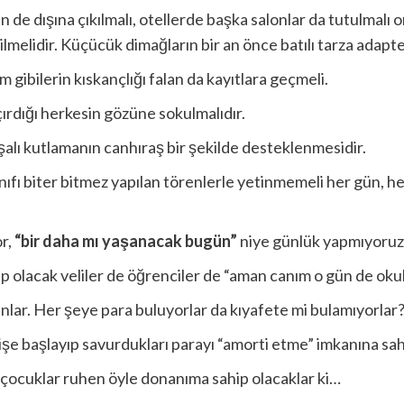
 de dışına çıkılmalı, otellerde başka salonlar da tutulmalı o
ilmelidir. Küçücük dimağların bir an önce batılı tarza adapte
gibilerin kıskançlığı falan da kayıtlara geçmeli.
çırdığı herkesin gözüne sokulmalıdır.
şalı kutlamanın canhıraş bir şekilde desteklenmesidir.
asınıfı biter bitmez yapılan törenlerle yetinmemeli her gün, 
r,
“bir daha mı yaşanacak bugün”
niye günlük yapmıyoruz 
lacak veliler de öğrenciler de “aman canım o gün de okul
sınlar. Her şeye para buluyorlar da kıyafete mi bulamıyorlar
işe başlayıp savurdukları parayı “amorti etme” imkanına sah
çocuklar ruhen öyle donanıma sahip olacaklar ki…