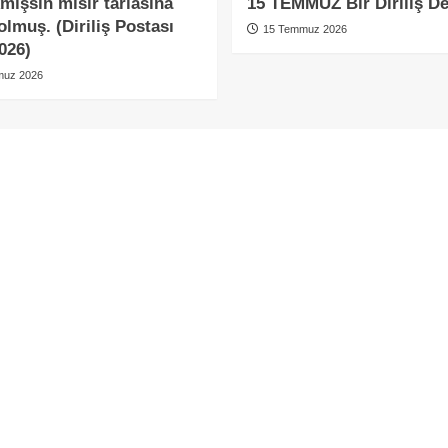
mışsın mısır tarlasına
15 TEMMUZ Bir Diriliş D
olmuş. (Diriliş Postası
15 Temmuz 2026
026)
uz 2026