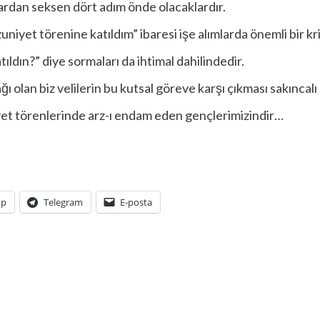
ardan seksen dört adım önde olacaklardır.
niyet törenine katıldım” ibaresi işe alımlarda önemli bir kri
ıldın?” diye sormaları da ihtimal dahilindedir.
 olan biz velilerin bu kutsal göreve karşı çıkması sakıncalı
iyet törenlerinde arz-ı endam eden gençlerimizindir…
pp
Telegram
E-posta