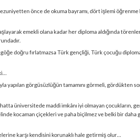
ezuniyetten önce de okuma bayramı, dört işlemi öğrenme ba
şlayarak emekli olana kadar her diploma aldığında törenler
rundadır.
rı göğe doğru fırlatmazsa Türk gençliği, Türk çocuğu diploma
ki…
yla yapılan görgüsüzlüğün tamamını görmeli, gördükten so
 hatta üniversitede maddi imkânı iyi olmayan çocukların, g
linde kocaman çiçekleri ve paha biçilmez ve belki bir daha 
elerine karşı kendisini korunaklı hale getirmiş olur…