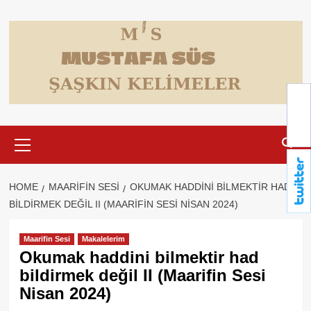
Skip
to
content
Primary
Menu
HOME
MAARIFIN SESI
OKUMAK HADDINI BILMEKTIR HAD
BILDIRMEK DEĞIL II (MAARIFIN SESI NISAN 2024)
Maarifin Sesi
Makalelerim
Okumak haddini bilmektir had
bildirmek değil II (Maarifin Sesi
Nisan 2024)