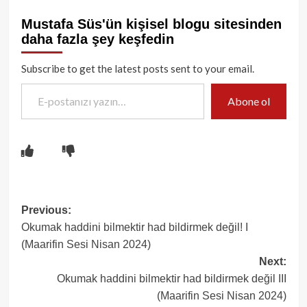
Mustafa Süs'ün kişisel blogu sitesinden
daha fazla şey keşfedin
Subscribe to get the latest posts sent to your email.
E-postanızı yazın…
Abone ol
Post
Previous:
Okumak haddini bilmektir had bildirmek değil! I
navigation
(Maarifin Sesi Nisan 2024)
Next:
Okumak haddini bilmektir had bildirmek değil III
(Maarifin Sesi Nisan 2024)