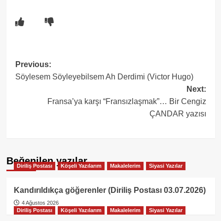
Post
Previous:
Söylesem Söyleyebilsem Ah Derdimi (Victor Hugo)
navigation
Next:
Fransa’ya karşı “Fransızlaşmak”… Bir Cengiz
ÇANDAR yazısı
Beğenilen yazılar
Diriliş Postası
Köşeli Yazılarım
Makalelerim
Siyasi Yazılar
Kandırıldıkça göğerenler (Diriliş Postası 03.07.2026)
4 Ağustos 2026
Diriliş Postası
Köşeli Yazılarım
Makalelerim
Siyasi Yazılar