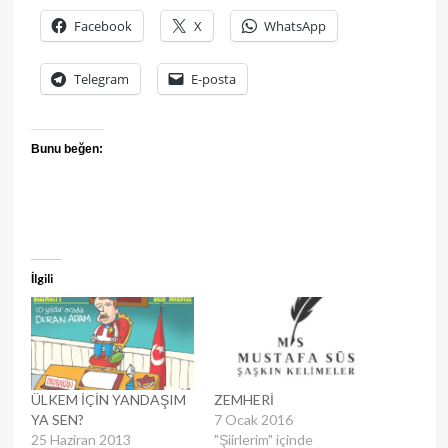
Facebook
X
WhatsApp
Telegram
E-posta
Bunu beğen:
İlgili
ÜLKEM İÇİN YANDAŞIM
ZEMHERİ
YA SEN?
7 Ocak 2016
25 Haziran 2013
"Şiirlerim" içinde