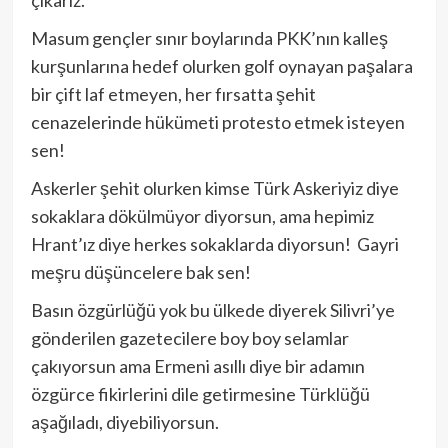
çıkarız.
Masum gençler sınır boylarında PKK’nın kalleş
kurşunlarına hedef olurken golf oynayan paşalara
bir çift laf etmeyen, her fırsatta şehit
cenazelerinde hükümeti protesto etmek isteyen
sen!
Askerler şehit olurken kimse Türk Askeriyiz diye
sokaklara dökülmüyor diyorsun, ama hepimiz
Hrant’ız diye herkes sokaklarda diyorsun! Gayri
meşru düşüncelere bak sen!
Basın özgürlüğü yok bu ülkede diyerek Silivri’ye
gönderilen gazetecilere boy boy selamlar
çakıyorsun ama Ermeni asıllı diye bir adamın
özgürce fikirlerini dile getirmesine Türklüğü
aşağıladı, diyebiliyorsun.