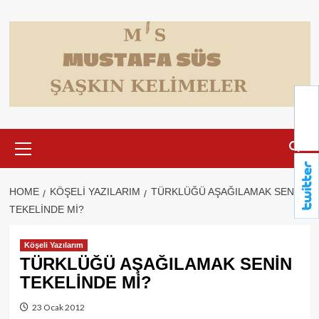
Skip
to
content
Primary
Menu
HOME
KÖŞELI YAZILARIM
TÜRKLÜĞÜ AŞAĞILAMAK SENİN
TEKELİNDE Mİ?
Köşeli Yazılarım
TÜRKLÜĞÜ AŞAĞILAMAK SENİN
TEKELİNDE Mİ?
23 Ocak 2012