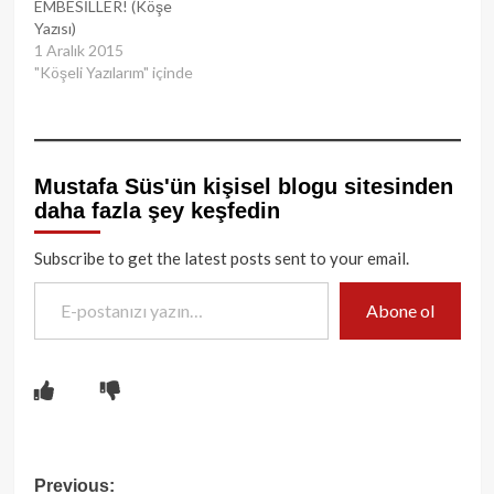
EMBESİLLER! (Köşe
Yazısı)
1 Aralık 2015
"Köşeli Yazılarım" içinde
Mustafa Süs'ün kişisel blogu sitesinden
daha fazla şey keşfedin
Subscribe to get the latest posts sent to your email.
E-postanızı yazın…
Abone ol
Post
Previous: