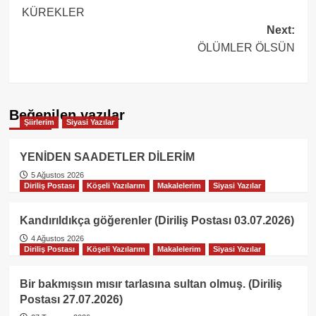
KÜREKLER
navigation
Next:
ÖLÜMLER ÖLSÜN
Beğenilen yazılar
Şiirlerim
Siyasi Yazılar
YENİDEN SAADETLER DİLERİM
5 Ağustos 2026
Diriliş Postası
Köşeli Yazılarım
Makalelerim
Siyasi Yazılar
Kandırıldıkça göğerenler (Diriliş Postası 03.07.2026)
4 Ağustos 2026
Diriliş Postası
Köşeli Yazılarım
Makalelerim
Siyasi Yazılar
Bir bakmışsın mısır tarlasına sultan olmuş. (Diriliş
Postası 27.07.2026)