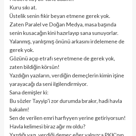
Kuru sıkı at.
Üstelik senin fikir beyan etmene gerek yok.
Zaten Paralel ve Doğan Medya, masa başında
senin kusacağın kini hazırlayıp sana sunuyorlar.
Yalanmış, yanlışmış önünü arkasını irdelemene de
gerek yok.
Gözünü açıp etrafı seyretmene de gerek yok,
zaten bildiğin körsün!
Yazdığın yazıların, verdiğin demeçlerin kimin işine
yarayacağı da seni ilgilendirmiyor.
Sana demişler ki:
Bu sözler Tayyip’i zor durumda bırakır, hadi havla
bakalım!
Sen de verilen emri harfiyyen yerine getiriyorsun!
Havla kelimesi biraz ağır mı oldu?
Yazdığı yazı, verdiği demeç eğer yalnızca PKK’nın