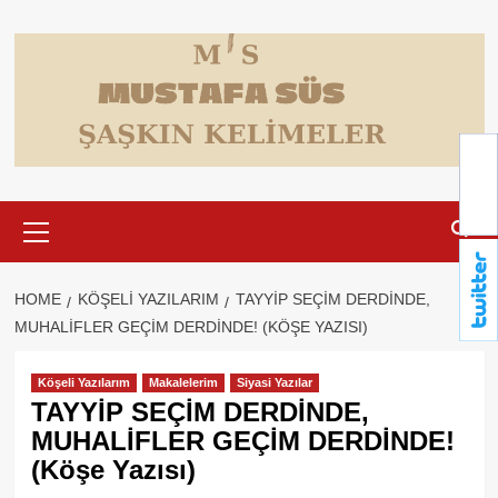
Skip
to
content
Primary
Menu
HOME
KÖŞELI YAZILARIM
TAYYİP SEÇİM DERDİNDE,
MUHALİFLER GEÇİM DERDİNDE! (KÖŞE YAZISI)
Köşeli Yazılarım
Makalelerim
Siyasi Yazılar
TAYYİP SEÇİM DERDİNDE,
MUHALİFLER GEÇİM DERDİNDE!
(Köşe Yazısı)