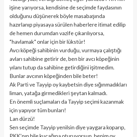
işine yarıyorsa, kendisine de seçimde faydasının
olduğunu düşünerek böyle masabaşında
hazırlanıp piyasaya sürülen haberlere itimat edilip
de hemen durumdan vazife çıkarılıyorsa,
“havlamak” onlar için bir lükstür!
Avcı köpeği sahibinin vurduğu, vurmaya çalıştığı
avları sahibine getirir de, ben bir avcı köpeğinin
yılanı tutup da sahibine getirdiğini işitmedim.
Bunlar avcının köpeğinden bile beter!
Ak Parti ve Tayyip oy kaybetsin diye sığınmadıkları
liman, yatağa girmedikleri şeytan kalmadı.
En önemli suçlamaları da Tayyip seçimi kazanmak
için yapıyor tüm bunları!
Lan dürzü!
Sen seçimde Tayyip yenilsin diye yaygara koparıp,
PKK’nın bile kucağına oturuyorsun, benim oy