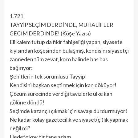
1.721
TAYYİP SEÇİM DERDİNDE, MUHALİFLER
GEÇİM DERDİNDE! (Köşe Yazısı)
Eli kalem tutup da fikir fahişeliği yapan, siyasete
kıyısından köşesinden bulaşmış, kendisini siyasetçi
zanneden tüm zevat, koro halinde bas bas
bağırıyor:
Şehitlerin tek sorumlusu Tayyip!
Kendisini başkan seçtirmek için kan döküyor!
Çözüm sürecinde verdiği tavizlerle ülke kan
gölüne döndü!
Seçimde kazançlı çıkmak için savaşı durdurmuyor!
Ne kadar kolay gazetecilik ve siyaset(çi)lik yapmak
değil mi?
Hedefe koy bir tane adam…