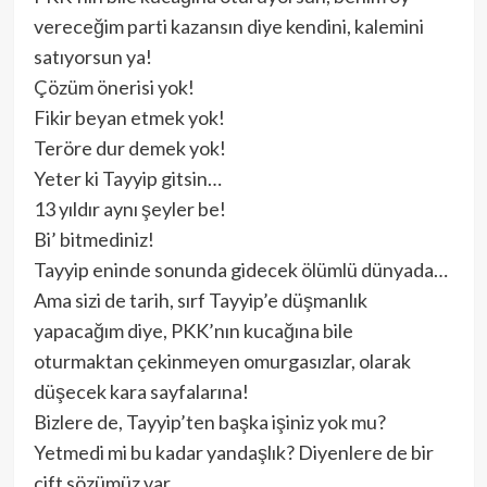
vereceğim parti kazansın diye kendini, kalemini
satıyorsun ya!
Çözüm önerisi yok!
Fikir beyan etmek yok!
Teröre dur demek yok!
Yeter ki Tayyip gitsin…
13 yıldır aynı şeyler be!
Bi’ bitmediniz!
Tayyip eninde sonunda gidecek ölümlü dünyada…
Ama sizi de tarih, sırf Tayyip’e düşmanlık
yapacağım diye, PKK’nın kucağına bile
oturmaktan çekinmeyen omurgasızlar, olarak
düşecek kara sayfalarına!
Bizlere de, Tayyip’ten başka işiniz yok mu?
Yetmedi mi bu kadar yandaşlık? Diyenlere de bir
çift sözümüz var…