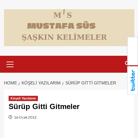
Skip
to
content
Primary
Menu
HOME
KÖŞELI YAZILARIM
SÜRÜP GITTI GITMELER
Köşeli Yazılarım
Sürüp Gitti Gitmeler
16 Ocak 2012