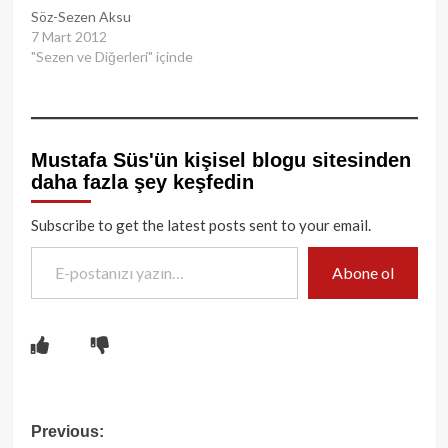
Söz-Sezen Aksu
7 Mart 2012
"Sezen ve Diğerleri" içinde
Mustafa Süs'ün kişisel blogu sitesinden
daha fazla şey keşfedin
Subscribe to get the latest posts sent to your email.
E-postanızı yazın…
Abone ol
Post
Previous: