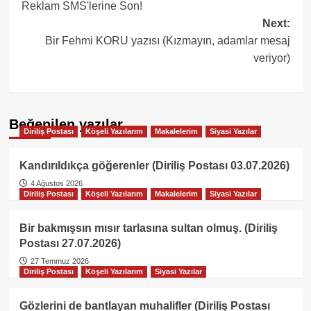
Reklam SMS'lerine Son!
navigation
Next:
Bir Fehmi KORU yazısı (Kızmayın, adamlar mesaj
veriyor)
Beğenilen yazılar
Diriliş Postası
Köşeli Yazılarım
Makalelerim
Siyasi Yazılar
Kandırıldıkça göğerenler (Diriliş Postası 03.07.2026)
4 Ağustos 2026
Diriliş Postası
Köşeli Yazılarım
Makalelerim
Siyasi Yazılar
Bir bakmışsın mısır tarlasına sultan olmuş. (Diriliş
Postası 27.07.2026)
27 Temmuz 2026
Diriliş Postası
Köşeli Yazılarım
Siyasi Yazılar
Gözlerini de bantlayan muhalifler (Diriliş Postası