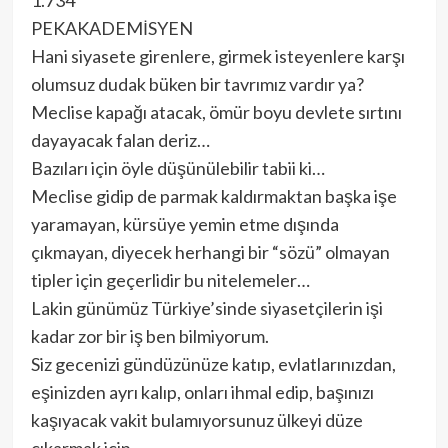
1.734
PEKAKADEMİSYEN
Hani siyasete girenlere, girmek isteyenlere karşı
olumsuz dudak büken bir tavrımız vardır ya?
Meclise kapağı atacak, ömür boyu devlete sırtını
dayayacak falan deriz…
Bazıları için öyle düşünülebilir tabii ki…
Meclise gidip de parmak kaldırmaktan başka işe
yaramayan, kürsüye yemin etme dışında
çıkmayan, diyecek herhangi bir “sözü” olmayan
tipler için geçerlidir bu nitelemeler…
Lakin günümüz Türkiye’sinde siyasetçilerin işi
kadar zor bir iş ben bilmiyorum.
Siz gecenizi gündüzünüze katıp, evlatlarınızdan,
eşinizden ayrı kalıp, onları ihmal edip, başınızı
kaşıyacak vakit bulamıyorsunuz ülkeyi düze