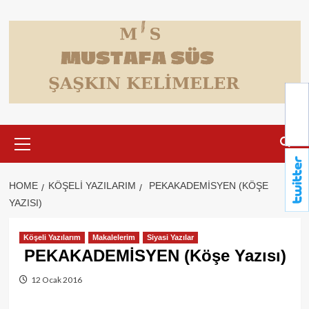
Skip
to
content
Primary
Menu
HOME
KÖŞELI YAZILARIM
PEKAKADEMİSYEN (KÖŞE
YAZISI)
Köşeli Yazılarım
Makalelerim
Siyasi Yazılar
PEKAKADEMİSYEN (Köşe Yazısı)
12 Ocak 2016