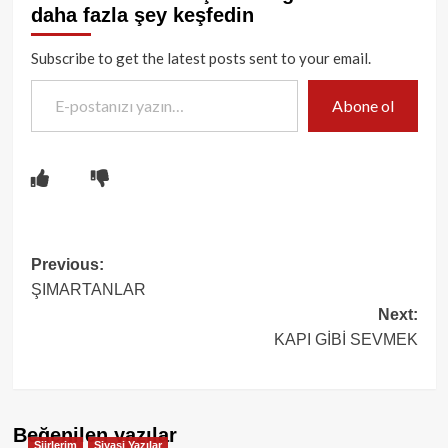
daha fazla şey keşfedin
Subscribe to get the latest posts sent to your email.
E-postanızı yazın…
Abone ol
Post
Previous:
ŞIMARTANLAR
navigation
Next:
KAPI GİBİ SEVMEK
Beğenilen yazılar
Şiirlerim
Siyasi Yazılar