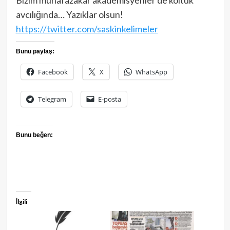
Bizim muhafazakar akademisyenler de koltuk
avcılığında… Yazıklar olsun!
https://twitter.com/saskinkelimeler
Bunu paylaş:
Facebook
X
WhatsApp
Telegram
E-posta
Bunu beğen:
İlgili