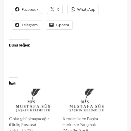
Facebook
X
WhatsApp
Telegram
E-posta
Bunu beğen:
İlgili
Onlar gibi olmayacağız
Kendimizden Başka
(Diriliş Postası)
Herkesle Yarışmak
7 Şubat 2022
(Maarifin Sesi)