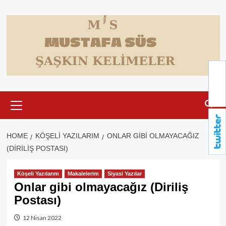
Skip
to
content
Primary
Menu
HOME
KÖŞELI YAZILARIM
ONLAR GIBI OLMAYACAĞIZ
(DIRILIŞ POSTASI)
Köşeli Yazılarım
Makalelerim
Siyasi Yazılar
Onlar gibi olmayacağız (Diriliş
Postası)
12 Nisan 2022