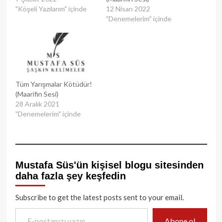
"Köşeli Yazılarım" içinde
12 Nisan 2022
"Denemelerim" içinde
Tüm Yarışmalar Kötüdür!
(Maarifin Sesi)
28 Aralık 2021
"Denemelerim" içinde
Mustafa Süs'ün kişisel blogu sitesinden
daha fazla şey keşfedin
Subscribe to get the latest posts sent to your email.
E-postanızı yazın…
Abone ol