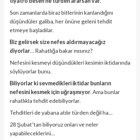
tiyatro desen ne türden ararsan var.
Son zamanlarda biraz bitlerinin kanlandığını
düşündüler galiba, her önüne geleni tehdit
etmeye başladılar.
Biz gelirsek size nefes aldırmayacağız
diyorlar
… Rahatlığa bakar mısınız?
Nefesini kesmeyi düşündükleri kesimin iktidarında
söylüyorlar bunu.
Biliyorlar ki sevmedikleri iktidar bunların
nefesini kesmek için uğraşmıyor
. Ama bunlar
rahatlıkla tehdit edebiliyorlar.
Tehditleri de yabana atılır türden değil ha…
28 Şubat’tan biliyoruz onları ve neler
yapabileceklerini…