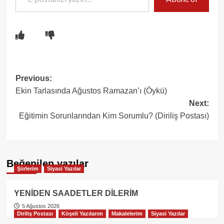
Post
Previous:
Ekin Tarlasında Ağustos Ramazan’ı (Öykü)
navigation
Next:
Eğitimin Sorunlarından Kim Sorumlu? (Diriliş Postası)
Beğenilen yazılar
Şiirlerim
Siyasi Yazılar
YENİDEN SAADETLER DİLERİM
5 Ağustos 2026
Diriliş Postası
Köşeli Yazılarım
Makalelerim
Siyasi Yazılar