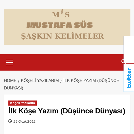
Skip
to
content
Primary
Menu
HOME
KÖŞELI YAZILARIM
İLK KÖŞE YAZIM (DÜŞÜNCE
DÜNYASI)
Köşeli Yazılarım
İlk Köşe Yazım (Düşünce Dünyası)
23 Ocak 2012