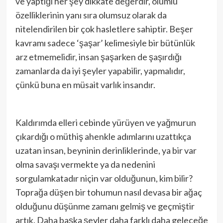
ve yaptığı her şey dikkate değerdir, olumlu
özelliklerinin yanı sıra olumsuz olarak da
nitelendirilen bir çok hasletlere sahiptir. Beşer
kavramı sadece ‘şaşar’ kelimesiyle bir bütünlük
arz etmemelidir, insan şaşarken de şaşırdığı
zamanlarda da iyi şeyler yapabilir, yapmalıdır,
çünkü buna en müsait varlık insandır.
Kaldırımda elleri cebinde yürüyen ve yağmurun
çıkardığı o müthiş ahenkle adımlarını uzattıkça
uzatan insan, beyninin derinliklerinde, ya bir var
olma savaşı vermekte ya da nedenini
sorgulamkatadır niçin var olduğunun, kim bilir?
Toprağa düşen bir tohumun nasıl devasa bir ağaç
olduğunu düşünme zamanı gelmiş ve geçmiştir
artık. Daha başka şeyler daha farklı daha geleceğe