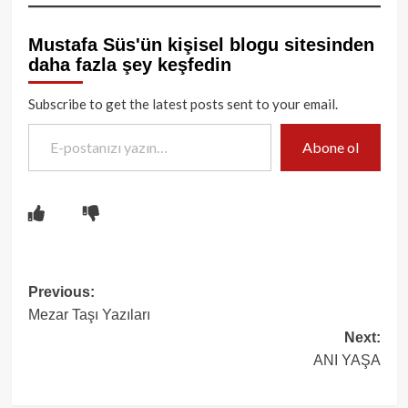
Mustafa Süs'ün kişisel blogu sitesinden
daha fazla şey keşfedin
Subscribe to get the latest posts sent to your email.
E-postanızı yazın…
Abone ol
Post
Previous:
Mezar Taşı Yazıları
navigation
Next:
ANI YAŞA