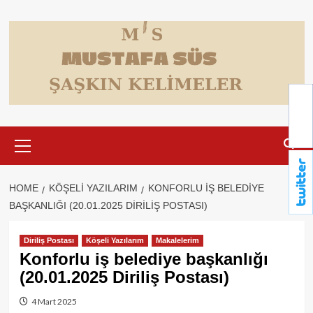
Skip
to
content
Primary
Menu
HOME
KÖŞELI YAZILARIM
KONFORLU IŞ BELEDIYE
BAŞKANLIĞI (20.01.2025 DIRILIŞ POSTASI)
Diriliş Postası
Köşeli Yazılarım
Makalelerim
Konforlu iş belediye başkanlığı
(20.01.2025 Diriliş Postası)
4 Mart 2025