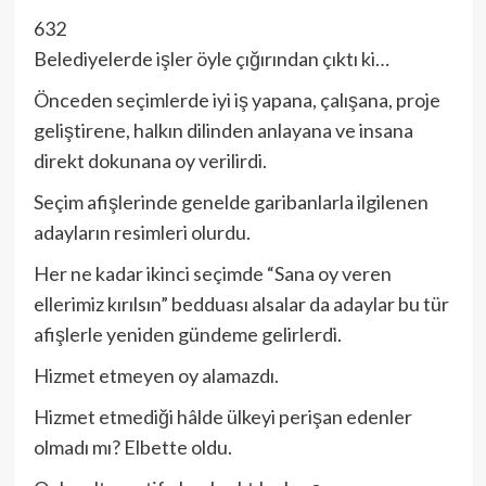
632
Belediyelerde işler öyle çığırından çıktı ki…
Önceden seçimlerde iyi iş yapana, çalışana, proje
geliştirene, halkın dilinden anlayana ve insana
direkt dokunana oy verilirdi.
Seçim afişlerinde genelde garibanlarla ilgilenen
adayların resimleri olurdu.
Her ne kadar ikinci seçimde “Sana oy veren
ellerimiz kırılsın” bedduası alsalar da adaylar bu tür
afişlerle yeniden gündeme gelirlerdi.
Hizmet etmeyen oy alamazdı.
Hizmet etmediği hâlde ülkeyi perişan edenler
olmadı mı? Elbette oldu.