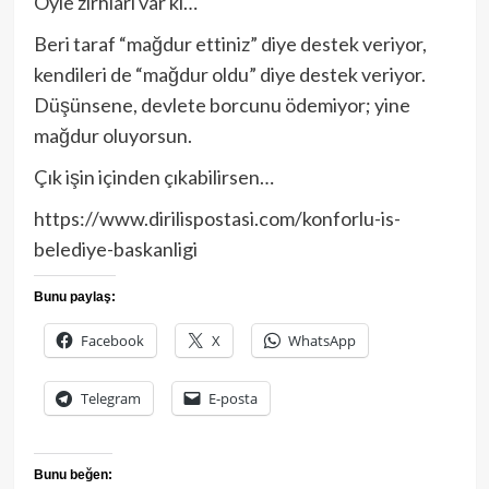
Öyle zırhları var ki…
Beri taraf “mağdur ettiniz” diye destek veriyor,
kendileri de “mağdur oldu” diye destek veriyor.
Düşünsene, devlete borcunu ödemiyor; yine
mağdur oluyorsun.
Çık işin içinden çıkabilirsen…
https://www.dirilispostasi.com/konforlu-is-
belediye-baskanligi
Bunu paylaş:
Facebook
X
WhatsApp
Telegram
E-posta
Bunu beğen: