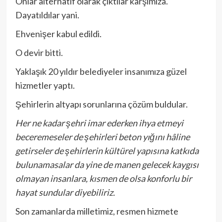
Onlar alternatif olarak çıktılar karşımıza.
Dayatıldılar yani.
Ehvenişer kabul edildi.
O devir bitti.
Yaklaşık 20 yıldır belediyeler insanımıza güzel
hizmetler yaptı.
Şehirlerin altyapı sorunlarına çözüm buldular.
Her ne kadar şehri imar ederken ihya etmeyi
beceremeseler de şehirleri beton yığını hâline
getirseler de şehirlerin kültürel yapısına katkıda
bulunamasalar da yine de manen gelecek kaygısı
olmayan insanlara, kısmen de olsa konforlu bir
hayat sundular diyebiliriz.
Son zamanlarda milletimiz, resmen hizmete