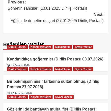
Post
Previous:
Şöhretin sancıları (13.01.2025 Diriliş Postası)
navigation
Next:
Eğitim de denetim de şart (27.01.2025 Diriliş Postası)
Beğenilen yazılar
Diriliş Postası
Köşeli Yazılarım
Makalelerim
Siyasi Yazılar
Kandırıldıkça göğerenler (Diriliş Postası 03.07.2026)
4 Ağustos 2026
Diriliş Postası
Köşeli Yazılarım
Makalelerim
Siyasi Yazılar
Bir bakmışsın mısır tarlasına sultan olmuş. (Diriliş
Postası 27.07.2026)
27 Temmuz 2026
Diriliş Postası
Köşeli Yazılarım
Siyasi Yazılar
Gözlerini de bantlayan muhalifler (Diriliş Postası