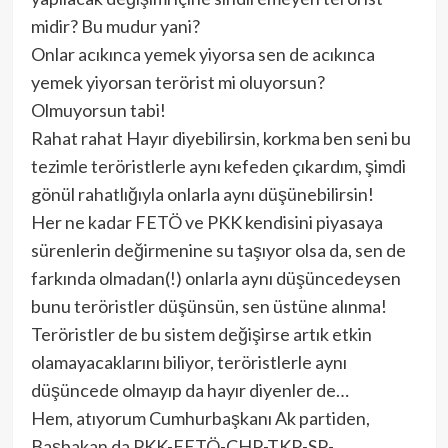
midir? Bu mudur yani?
Onlar acıkınca yemek yiyorsa sen de acıkınca
yemek yiyorsan terörist mi oluyorsun?
Olmuyorsun tabi!
Rahat rahat Hayır diyebilirsin, korkma ben seni bu
tezimle teröristlerle aynı kefeden çıkardım, şimdi
gönül rahatlığıyla onlarla aynı düşünebilirsin!
Her ne kadar FETÖ ve PKK kendisini piyasaya
sürenlerin değirmenine su taşıyor olsa da, sen de
farkında olmadan(!) onlarla aynı düşüncedeysen
bunu teröristler düşünsün, sen üstüne alınma!
Teröristler de bu sistem değişirse artık etkin
olamayacaklarını biliyor, teröristlerle aynı
düşüncede olmayıp da hayır diyenler de…
Hem, atıyorum Cumhurbaşkanı Ak partiden,
Başbakan da PKK-FETÖ-CHP-TKP-SP-