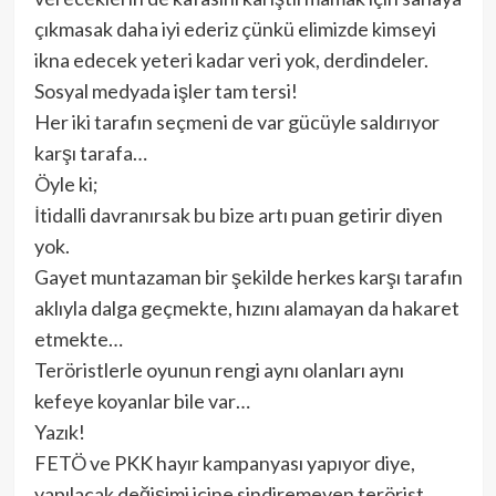
çıkmasak daha iyi ederiz çünkü elimizde kimseyi
ikna edecek yeteri kadar veri yok, derdindeler.
Sosyal medyada işler tam tersi!
Her iki tarafın seçmeni de var gücüyle saldırıyor
karşı tarafa…
Öyle ki;
İtidalli davranırsak bu bize artı puan getirir diyen
yok.
Gayet muntazaman bir şekilde herkes karşı tarafın
aklıyla dalga geçmekte, hızını alamayan da hakaret
etmekte…
Teröristlerle oyunun rengi aynı olanları aynı
kefeye koyanlar bile var…
Yazık!
FETÖ ve PKK hayır kampanyası yapıyor diye,
yapılacak değişimi içine sindiremeyen terörist