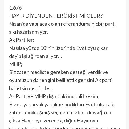
1.676
HAYIR DİYENDEN TERÖRİST Mİ OLUR?
Nisan’da yapılacak olan referanduma hiçbir parti
sıkı hazırlanmıyor.
Ak Partiler;
Nasılsa yüzde 50’nin üzerinde Evet oyu çıkar
deyip işi ağırdan alıyor…
MHP;
Biz zaten mecliste gereken desteği verdik ve
oyumuzun da rengini belli ettik gerisini Ak parti
halletsin derdinde…
Ak Parti ve MHP dışındaki muhalif kesim;
Biz ne yaparsak yapalım sandıktan Evet çıkacak,
zaten kemikleşmiş seçmenimiz balık kavağa da
çıksa Hayır oyu verecek, diğer Hayır oyu
vereceklerin de kafasını karıştırmamak için sahaya