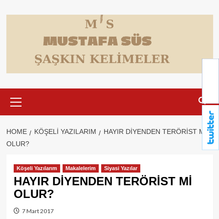
Skip
to
content
Primary
Menu
HOME
KÖŞELI YAZILARIM
HAYIR DİYENDEN TERÖRİST Mİ
OLUR?
Köşeli Yazılarım
Makalelerim
Siyasi Yazılar
HAYIR DİYENDEN TERÖRİST Mİ
OLUR?
7 Mart 2017