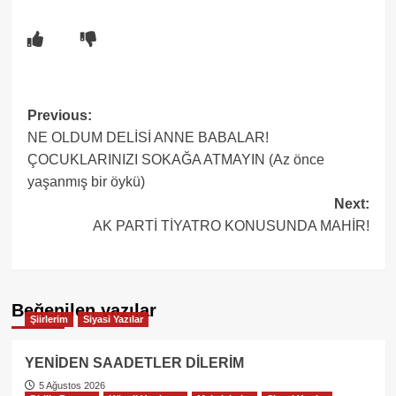
Post
Previous:
NE OLDUM DELİSİ ANNE BABALAR!
navigation
ÇOCUKLARINIZI SOKAĞA ATMAYIN (Az önce
yaşanmış bir öykü)
Next:
AK PARTİ TİYATRO KONUSUNDA MAHİR!
Beğenilen yazılar
Şiirlerim
Siyasi Yazılar
YENİDEN SAADETLER DİLERİM
5 Ağustos 2026