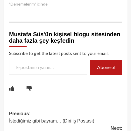
"Denemelerim" içinde
Mustafa Süs'ün kişisel blogu sitesinden
daha fazla şey keşfedin
Subscribe to get the latest posts sent to your email.
E-postanızı yazın…
Abone ol
Post
Previous:
İstediğimiz gibi bayram… (Diriliş Postası)
navigation
Next: