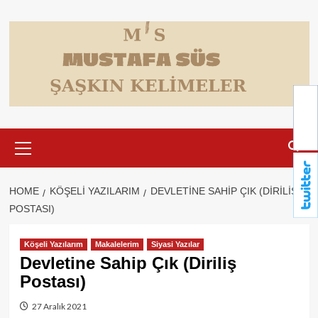
Skip
to
content
Primary
Menu
HOME
KÖŞELI YAZILARIM
DEVLETINE SAHIP ÇIK (DIRILIŞ
POSTASI)
Köşeli Yazılarım
Makalelerim
Siyasi Yazılar
Devletine Sahip Çık (Diriliş
Postası)
27 Aralık 2021