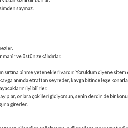
 kesimden saymaz.
mezler.
 mahir ve üstün zekâlıdırlar.
ın sırtına binme yetenekleri vardır. Yoruldum diyene sitem 
bi kavga anında etraftan seyreder, kavga bitince leşe konarla
acaklarını iyi bilirler.
yıplar, onlara çok ileri gidiyorsun, senin derdin de bir konu
şına girerler.
zanan dilenciler çoğalıyorsa, o dilencilere merhamet edip 