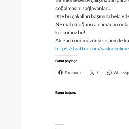
çoğalmasını sağlayanlar…
İşte bu çakalları başımıza bela ed
Ne mal olduğunu anlamadan onlara 
korkumuz bu!
Ak Parti önümüzdeki seçimi de kaz
https://twitter.com/saskinkelime
Bunu paylaş:
Facebook
X
WhatsA
Bunu beğen: