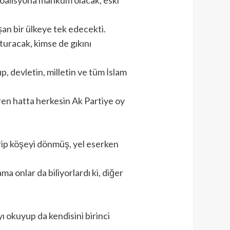
an bir ülkeye tek edecekti.
şturacak, kimse de gıkını
ıp, devletin, milletin ve tüm İslam
eren hatta herkesin Ak Partiye oy
irip köşeyi dönmüş, yel eserken
a onlar da biliyorlardı ki, diğer
ı okuyup da kendisini birinci