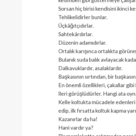
Sorsan hiç birisi kendisini ikinci
Tehlikelidirler bunlar.
Üçkâğıtçıdırlar.
Sahtekârdırlar.
Düzenin adamıdırlar.
Ortalık karışınca ortalıkta görün
Bulanık suda balık avlayacak kadar
Dalkavuklardır, asalaklardır.
Başkasının sırtından, bir başkasın
En önemli özellikleri, çakallar gi
İleri görüşlüdürler. Hangi ata oynay
Kelle koltukta mücadele edenleri a
edip, ilk fırsatta koltuk kapma yarı
Kazanırlar da ha!
Hani vardır ya?
Bir memlekette çalışmadan para ka