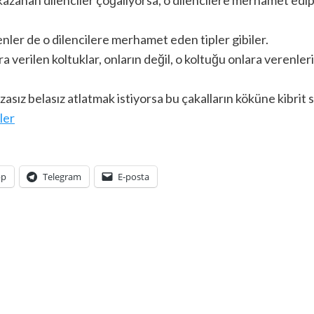
enler de o dilencilere merhamet eden tipler gibiler.
verilen koltuklar, onların değil, o koltuğu onlara verenleri
asız belasız atlatmak istiyorsa bu çakalların köküne kibri
ler
pp
Telegram
E-posta