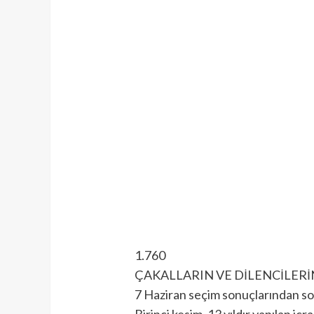
1.760
ÇAKALLARIN VE DİLENCİLERİ
7 Haziran seçim sonuçlarından son
Birinci kesim, 13 yıldır yapılan 