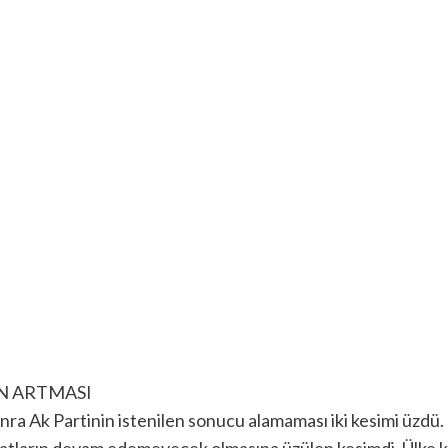
N ARTMASI
ra Ak Partinin istenilen sonucu alamaması iki kesimi üzdü.
icraatların devam edemeyecek olmasına üzülen kesimdi. Ülke