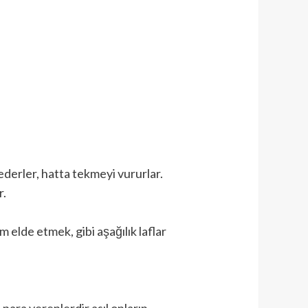
ederler, hatta tekmeyi vururlar.
r.
m elde etmek, gibi aşağılık laflar
para verenlerdir asıl onların