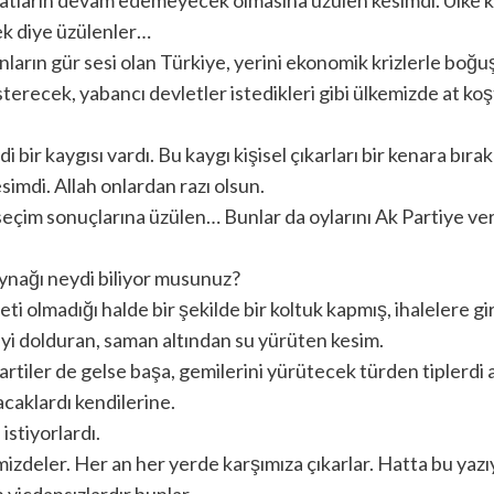
cek diye üzülenler…
arın gür sesi olan Türkiye, yerini ekonomik krizlerle boğuş
sterecek, yabancı devletler istedikleri gibi ülkemizde at ko
 bir kaygısı vardı. Bu kaygı kişisel çıkarları bir kenara bırak
simdi. Allah onlardan razı olsun.
n seçim sonuçlarına üzülen… Bunlar da oylarını Ak Partiye v
aynağı neydi biliyor musunuz?
ti olmadığı halde bir şekilde bir koltuk kapmış, ihalelere g
yi dolduran, saman altından su yürüten kesim.
artiler de gelse başa, gemilerini yürütecek türden tiplerdi am
caklardı kendilerine.
istiyorlardı.
izdeler. Her an her yerde karşımıza çıkarlar. Hatta bu yazıy
vicdansızlardır bunlar.