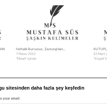
RAN
Haftalık Burcunuz.. Zaytung'dan…
KUTUPL
7 Mayıs 2012
22 Mart 
"Mizah" içinde
"Köşeli Y
gu sitesinden daha fazla şey keşfedin
to your email.