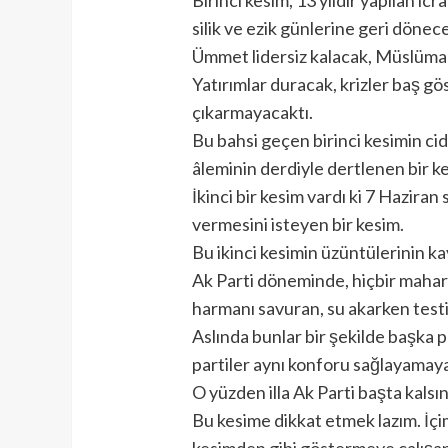
silik ve ezik günlerine geri döne
Ümmet lidersiz kalacak, Müslümanl
Yatırımlar duracak, krizler baş gö
çıkarmayacaktı.
Bu bahsi geçen birinci kesimin ciddi
âleminin derdiyle dertlenen bir ke
İkinci bir kesim vardı ki 7 Hazira
vermesini isteyen bir kesim.
Bu ikinci kesimin üzüntülerinin k
Ak Parti döneminde, hiçbir mahare
harmanı savuran, su akarken testi
Aslında bunlar bir şekilde başka p
partiler aynı konforu sağlayamaya
O yüzden illa Ak Parti başta kalsın 
Bu kesime dikkat etmek lazım. İçim
kesimden gibi göstermeye çalışan 