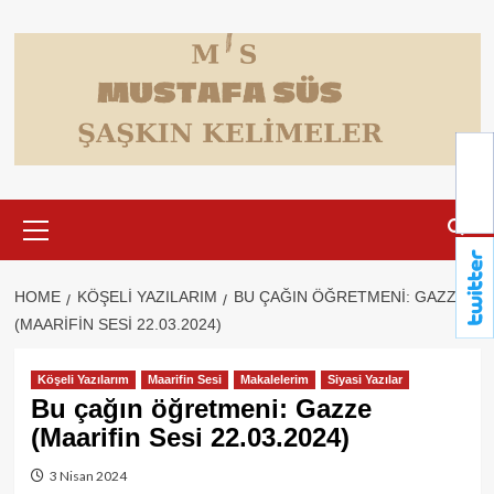
Skip
to
content
Primary
Menu
HOME
KÖŞELI YAZILARIM
BU ÇAĞIN ÖĞRETMENI: GAZZE
(MAARIFIN SESI 22.03.2024)
Köşeli Yazılarım
Maarifin Sesi
Makalelerim
Siyasi Yazılar
Bu çağın öğretmeni: Gazze
(Maarifin Sesi 22.03.2024)
3 Nisan 2024