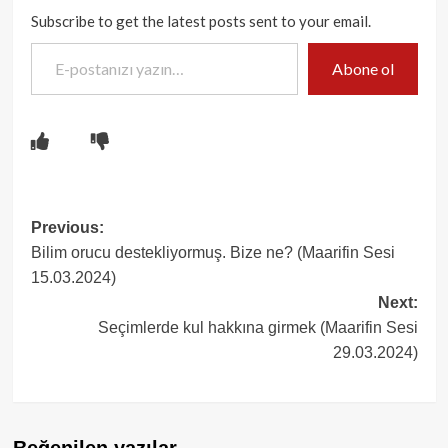
Subscribe to get the latest posts sent to your email.
E-postanızı yazın…
Abone ol
Post
Previous:
Bilim orucu destekliyormuş. Bize ne? (Maarifin Sesi
navigation
15.03.2024)
Next:
Seçimlerde kul hakkına girmek (Maarifin Sesi
29.03.2024)
Beğenilen yazılar