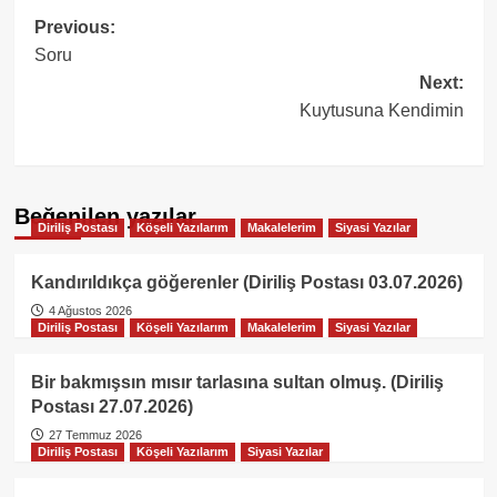
Post
Previous:
Soru
navigation
Next:
Kuytusuna Kendimin
Beğenilen yazılar
Diriliş Postası
Köşeli Yazılarım
Makalelerim
Siyasi Yazılar
Kandırıldıkça göğerenler (Diriliş Postası 03.07.2026)
4 Ağustos 2026
Diriliş Postası
Köşeli Yazılarım
Makalelerim
Siyasi Yazılar
Bir bakmışsın mısır tarlasına sultan olmuş. (Diriliş
Postası 27.07.2026)
27 Temmuz 2026
Diriliş Postası
Köşeli Yazılarım
Siyasi Yazılar