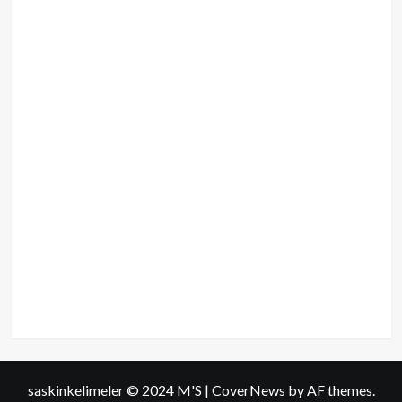
saskinkelimeler © 2024 M'S
|
CoverNews
by AF themes.