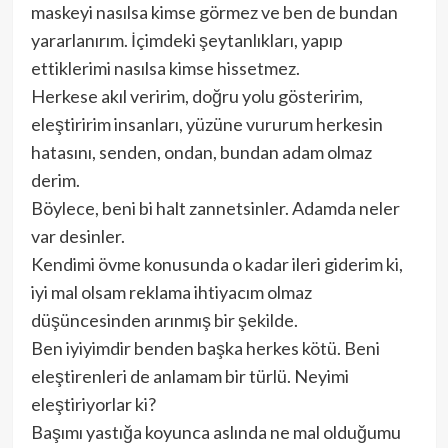
maskeyi nasılsa kimse görmez ve ben de bundan
yararlanırım. İçimdeki şeytanlıkları, yapıp
ettiklerimi nasılsa kimse hissetmez.
Herkese akıl veririm, doğru yolu gösteririm,
eleştiririm insanları, yüzüne vururum herkesin
hatasını, senden, ondan, bundan adam olmaz
derim.
Böylece, beni bi halt zannetsinler. Adamda neler
var desinler.
Kendimi övme konusunda o kadar ileri giderim ki,
iyi mal olsam reklama ihtiyacım olmaz
düşüncesinden arınmış bir şekilde.
Ben iyiyimdir benden başka herkes kötü. Beni
eleştirenleri de anlamam bir türlü. Neyimi
eleştiriyorlar ki?
Başımı yastığa koyunca aslında ne mal olduğumu