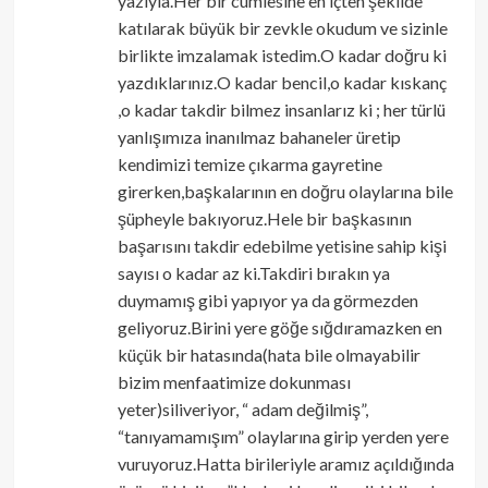
yazıyla.Her bir cümlesine en içten şekilde
katılarak büyük bir zevkle okudum ve sizinle
birlikte imzalamak istedim.O kadar doğru ki
yazdıklarınız.O kadar bencil,o kadar kıskanç
,o kadar takdir bilmez insanlarız ki ; her türlü
yanlışımıza inanılmaz bahaneler üretip
kendimizi temize çıkarma gayretine
girerken,başkalarının en doğru olaylarına bile
şüpheyle bakıyoruz.Hele bir başkasının
başarısını takdir edebilme yetisine sahip kişi
sayısı o kadar az ki.Takdiri bırakın ya
duymamış gibi yapıyor ya da görmezden
geliyoruz.Birini yere göğe sığdıramazken en
küçük bir hatasında(hata bile olmayabilir
bizim menfaatimize dokunması
yeter)siliveriyor, “ adam değilmiş”,
“tanıyamamışım” olaylarına girip yerden yere
vuruyoruz.Hatta birileriyle aramız açıldığında