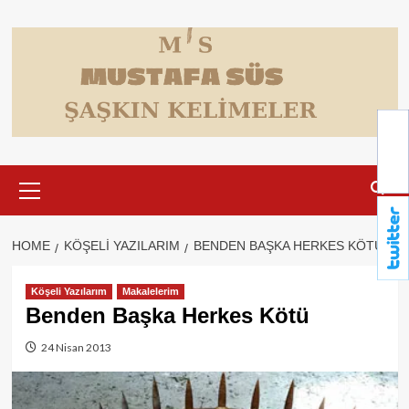
Skip
to
content
Primary
Menu
HOME
KÖŞELI YAZILARIM
BENDEN BAŞKA HERKES KÖTÜ
Köşeli Yazılarım
Makalelerim
Benden Başka Herkes Kötü
24 Nisan 2013