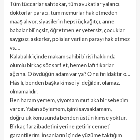
Tüm tüccarlar sahtekar, tüm avukatlar yalancı,
doktorlar paracı, tüm memurlar hak etmeden
maaş alıyor, siyasilerin hepsi üçkağıtçı, anne
babalar bilinçsiz, öğretmenler yetersiz, çocuklar
saygısız, askerler, polisler verilen parayı hak etmez
vs.…
Kalabalık içinde makam sahibi birisi hakkında
olumlu birkaç söz sarf et, hemen lafı tıkarlar
ağzına. O övdüğün adam var ya? O ne fırıldaktır o…
Hâsılı, benden başka kimse iyi değildir, olamaz,
olmamalıdır.
Ben haram yemem, yiyorsam mutlaka bir sebebim
vardır. Yalan söylemem, işimi savsaklamam,
doğruluk konusunda benden üstün kimse yoktur.
Birkaç farz ibadetini yerine getirir cenneti
garantilerim. İnsanların içinde yüzüme taktığım