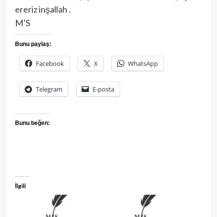
ereriz inşallah .
M’S
Bunu paylaş:
Facebook
X
WhatsApp
Telegram
E-posta
Bunu beğen:
İlgili