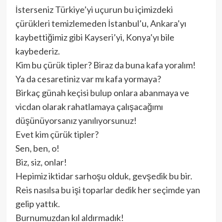
İsterseniz Türkiye’yi uçurun bu içimizdeki
çürükleri temizlemeden İstanbul’u, Ankara’yı
kaybettiğimiz gibi Kayseri’yi, Konya’yı bile
kaybederiz.
Kim bu çürük tipler? Biraz da buna kafa yoralım!
Ya da cesaretiniz var mı kafa yormaya?
Birkaç günah keçisi bulup onlara abanmaya ve
vicdan olarak rahatlamaya çalışacağımı
düşünüyorsanız yanılıyorsunuz!
Evet kim çürük tipler?
Sen, ben, o!
Biz, siz, onlar!
Hepimiz iktidar sarhoşu olduk, gevşedik bu bir.
Reis nasılsa bu işi toparlar dedik her seçimde yan
gelip yattık.
Burnumuzdan kıl aldırmadık!