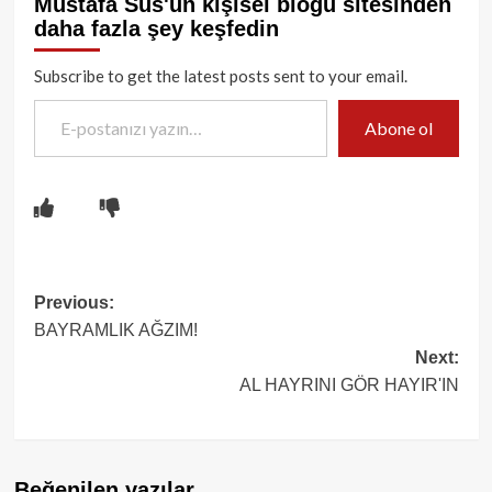
Mustafa Süs'ün kişisel blogu sitesinden
daha fazla şey keşfedin
Subscribe to get the latest posts sent to your email.
E-postanızı yazın…
Abone ol
Post
Previous:
BAYRAMLIK AĞZIM!
navigation
Next:
AL HAYRINI GÖR HAYIR'IN
Beğenilen yazılar