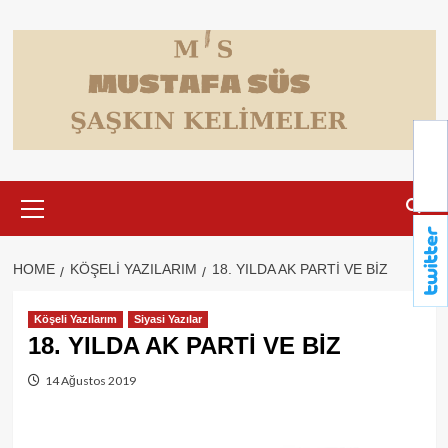
Skip
to
content
Primary
Menu
HOME
KÖŞELI YAZILARIM
18. YILDA AK PARTİ VE BİZ
Köşeli Yazılarım
Siyasi Yazılar
18. YILDA AK PARTİ VE BİZ
14 Ağustos 2019