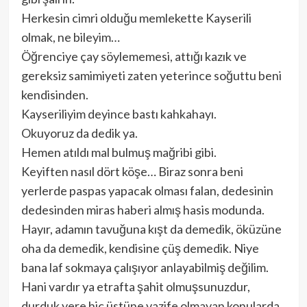
Herkesin cimri olduğu memlekette Kayserili
olmak, ne bileyim…
Öğrenciye çay söylememesi, attığı kazık ve
gereksiz samimiyeti zaten yeterince soğuttu beni
kendisinden.
Kayseriliyim deyince bastı kahkahayı.
Okuyoruz da dedik ya.
Hemen atıldı mal bulmuş mağribi gibi.
Keyiften nasıl dört köşe… Biraz sonra beni
yerlerde paspas yapacak olması falan, dedesinin
dedesinden miras haberi almış hasis modunda.
Hayır, adamın tavuğuna kışt da demedik, öküzüne
oha da demedik, kendisine çüş demedik. Niye
bana laf sokmaya çalışıyor anlayabilmiş değilim.
Hani vardır ya etrafta şahit olmuşsunuzdur,
durduk yere hiç üstüne vazife olmayan konularda