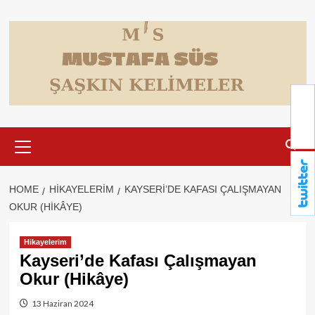
Skip
to
content
Primary
Menu
HOME
HIKAYELERIM
KAYSERI’DE KAFASI ÇALIŞMAYAN
OKUR (HIKÂYE)
Hikayelerim
Kayseri’de Kafası Çalışmayan
Okur (Hikâye)
13 Haziran 2024