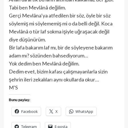
Tabi ben Mevlânâ değilim.
Gerçi Mevlâna’ya atfedilen bir söz, öyle bir söz
söylemiş mi söylememiş mi o da belli değil. Koca
Mevlânâ o tür laf sokma işiyle uğraşacak değil
diye düşünürüm.
Bir lafa bakarım laf mı, bir de söyleyene bakarım
adam mı? sözünden bahsediyorum…
Yok dedim ben Mevlânâ değilim.
Dedim evet, bizim kafası çalışmayanlarla sizin
şehrin ileri zekalıları aynı okullarda okur…
M’S
Bunu paylaş:
Facebook
X
WhatsApp
Telegram
E-posta