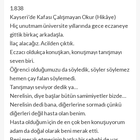
1.838
Kayseri’de Kafası Çalışmayan Okur (Hikâye)
Hiç unutmam üniversite yıllarında gece eczaneye
gittik birkaç arkadaşla.
İlaç alacağız. Acilden çıktık.
Eczacı oldukça konuşkan, konuşmayı tanışmayı
seven biri.
Öğrenci olduğumuzu da söyledik, söyler söylemez
hemen çay falan söylemedi.
Tanışmayı seviyor dedik ya…
Nerelisin, diye başlar bütün samimiyetler bizde…
Nerelisin dedi bana, diğerlerine sormadı çünkü
diğerleri değil hasta olan benim.
Hasta olduğum için de en çok ben konuşuyorum
adam da doğal olarak beni merak etti.
Beni merak etmesinin başka bir sebebi de var,