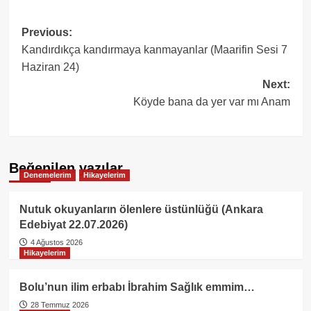
Post
Previous:
Kandırdıkça kandırmaya kanmayanlar (Maarifin Sesi 7
navigation
Haziran 24)
Next:
Köyde bana da yer var mı Anam
Beğenilen yazılar
Denemelerim
Hikayelerim
Nutuk okuyanların ölenlere üstünlüğü (Ankara
Edebiyat 22.07.2026)
4 Ağustos 2026
Hikayelerim
Bolu’nun ilim erbabı İbrahim Sağlık emmim…
28 Temmuz 2026