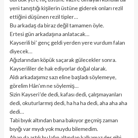
yeni tanıştığı kişilerin üstüne giderek onları rezil
ettiğini düşünen rezil tipler…
Bu arkadaş da biraz değil tamamen öyle.
Ertesi gün arkadaşına anlatacak…
Kayserili bi’ genç geldi yerden yere vurdum falan
diyecek…
Ağızlarından köpük saçarak gülecekler sonra.
Kayserililer de hak ediyorlar doğal olarak.
Aldı arkadaşımız sazı eline başladı söylemeye,
görelim Hân’ım ne söylemiş…
Sizin Kayseri’de dedi, kafası dedi, çalışmayanları
dedi, okuturlarmış dedi, ha ha ha dedi, aha aha aha
dedi…
Tabi bıyık altından bana bakıyor geçmiş zaman
bıyığı var mıydı yok muydu bilemedim.
Ahan da artık bu lafın altından kalkamaz der gibi.