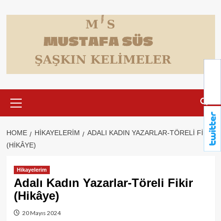
Skip
to
content
Primary
Menu
HOME
HIKAYELERIM
ADALI KADIN YAZARLAR-TÖRELI FIKIR
(HIKÂYE)
Hikayelerim
Adalı Kadın Yazarlar-Töreli Fikir
(Hikâye)
20 Mayıs 2024