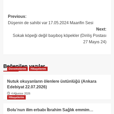
Post
Previous:
Düşenin de sahibi var 17.05.2024 Maarifin Sesi
navigation
Next:
Sokak köpeği değil başıboş köpekler (Diriliş Postası
27 Mayıs 24)
Beğenilen yazılar
Denemelerim
Hikayelerim
Nutuk okuyanların ölenlere üstünlüğü (Ankara
Edebiyat 22.07.2026)
4 Ağustos 2026
Hikayelerim
Bolu’nun ilim erbabı İbrahim Sağlık emmim…