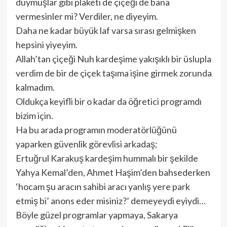
duymuşlar gibi plaketi de çiçeği de bana
vermesinler mi? Verdiler, ne diyeyim.
Daha ne kadar büyük laf varsa sırası gelmişken
hepsini yiyeyim.
Allah’tan çiçeği Nuh kardeşime yakışıklı bir üslupla
verdim de bir de çiçek taşıma işine girmek zorunda
kalmadım.
Oldukça keyifli bir o kadar da öğretici programdı
bizim için.
Ha bu arada programın moderatörlüğünü
yaparken güvenlik görevlisi arkadaş;
Ertuğrul Karakuş kardeşim hummalı bir şekilde
Yahya Kemal’den, Ahmet Haşim’den bahsederken
‘hocam şu aracın sahibi aracı yanlış yere park
etmiş bi’ anons eder misiniz?’ demeyeydi eyiydi…
Böyle güzel programlar yapmaya, Sakarya