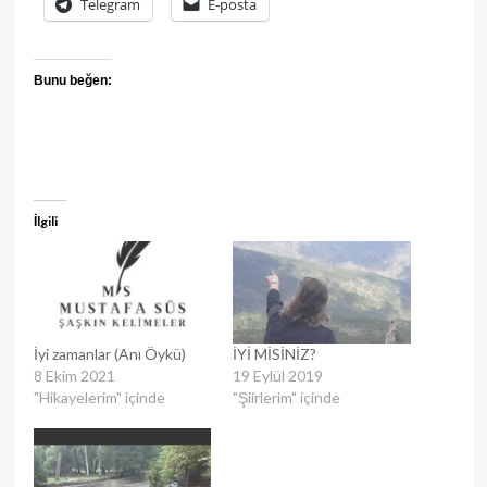
Telegram
E-posta
Bunu beğen:
İlgili
İyi zamanlar (Anı Öykü)
İYİ MİSİNİZ?
8 Ekim 2021
19 Eylül 2019
"Hikayelerim" içinde
"Şiirlerim" içinde