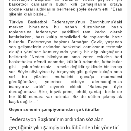
basketbol camiasının bütün kirli çamaşırlarını ortaya
dökme kararı aldıklarını belirterek şöyle devam etti: “Esas
şikenin kralı bizde…”
Türkiye Basketbol Federasyonu’nun Zeytinburnu’daki
merkez binasında bu sabah düzenlenen basın
toplantısına federasyon yetkilileri tam kadro olarak
katılırlarken, bazı kulüp temsilcileri de toplantıda hazır
bulundu. Federasyon başkanı Armağan Çevik, yaşanan
son gelişmelerin ardından basketbol camiasının tertemiz
olduğu yönünde kamuoyunda yanlış bir algı oluştuğunu
belirterek “Neden bilmiyorum ama zaten eskiden beri
basketbolcu efendi adamdır, kültürlü adamdır, futbolcular
gibi – çok afedersiniz – amele değildir şeklinde bir inanış
var. Böyle söyleyince iyi birşeymiş gibi geliyor kulağa ama
sırf bu yüzden muhallebi çocuğu muamalesi
gördüğümüze, yeterince ciddiye alınmadığımıza
inanıyoruz artık” diyerek ekledi: “Bakmayın öyle
durduğumuza. Şike, teşvik primi, tehdit, şantaj…bizde de
her türlü numara var aslında. Biz de sütten çıkmış ak
kaşık değiliz…”
Geçen senenin şampiyonundan şok itiraflar
Federasyon Başkanı’nın ardından söz alan
geçtiğimiz yılın şampiyon kulübünden bir yönetici