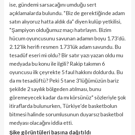
ise, gündemi sarsacağını umduğu sert
açıklamalarda bulundu. “Biz de gerektiğinde adam
satın alıyoruz hatta aldık da” diyen kulüp yetkilisi,
“Şampiyon olduğumuz maçı hatırlayın. Bizim
hücum oyuncusunu savunan adamın boyu 1.73’dü.
2.12’lik herifi resmen 1.73’lük adam savundu. Bu
tesadüf eseri mi oldu? Bir satır yazı yazan oldu mu
medyada bu konu ile ilgili? Rakip takımın 6
oyuncusu ilk çeyrekte 5 faul hakkını doldurdu. Bu
da mı tesadüftü? Peki 5 tane 3’lüğümüzün bariz
şekilde 2 sayılık bölgeden atılması, bunu
göremeyecek kadar da mı körsünüz” sözleriyle şok
itiraflarda bulunurken, Türkiye’de basketbolun
bitmesi halinde sorumlusunun duyarsız basketbol
medyası olacağını iddia etti.
Şike görüntüleri basına dağıtıldı