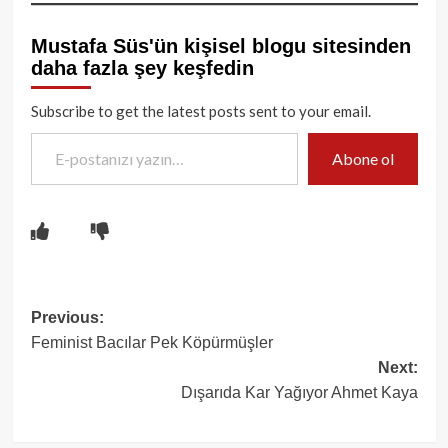
Mustafa Süs'ün kişisel blogu sitesinden
daha fazla şey keşfedin
Subscribe to get the latest posts sent to your email.
E-postanızı yazın…
Abone ol
Post
Previous:
Feminist Bacılar Pek Köpürmüşler
navigation
Next:
Dışarıda Kar Yağıyor Ahmet Kaya