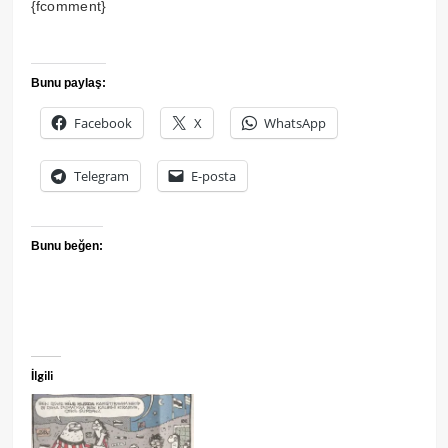
{fcomment}
Bunu paylaş:
Facebook
X
WhatsApp
Telegram
E-posta
Bunu beğen:
İlgili