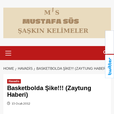
Skip
to
content
Primary
Menu
HOME
HAVADIS
BASKETBOLDA ŞIKE!!! (ZAYTUNG HABERI)
Havadis
Basketbolda Şike!!! (Zaytung
Haberi)
15 Ocak 2012