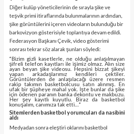
Diğer kulüp yöneticilerinin de sırayla şike ve
teşvik primi itiraflarında bulunmalarının ardından,
şike görüntülerini içeren videoların bulunduğu bir
barkovizyon gösterisiyle toplantıya devam edildi.
Federasyon Başkanı Çevik, video gösterimi
sonrası tekrar söz alarak şunları söyledi:
“Bizim gizli kasetlerle, ne olduğu anlaşılmayan
şifreli telefon kayıtları ile işimiz olmaz. Alın size
ayan beyan şike videosu. Hepsini bizzat şikeyi
yapan arkadaşlarımız kendileri çektiler.
Görüntülerden de anlaşılacağı üzere resmen
rakip takımın basketbolcusu satın alınmış. En
ufak bir şüpheye mahal yok. İşte bunlar da şike
için ödenen paranın banka dekontu ve makbuzu.
Her şey kayıtlı kuyutlu. Biraz da basketbol
konuşalım, canımıza tak etti…”
Sitemlerden basketbol yorumcuları da nasibini
aldı
Medyadan sonra eleştiri oklarını basketbol