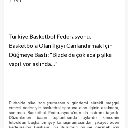
1.791
Türkiye Basketbol Federasyonu,
Basketbola Olan İlgiyi Canlandırmak İçin
Düğmeye Bastı: “Bizde de çok acaip şike
yapılıyor aslında…”
Futbolda şike soruşturmasının gündemi sürekli meşgul
etmesi nedeniyle basketbol sporuna olan ilginin azalması,
sonunda Basketbol Federasyonu’nun da sabrını taşırdı.
Düzenlenen basın toplantısında aylardır kimsenin
futboldan başka bir şey konuşmamasından şikayet eden
Federasyon Başkanı, bu durumun önüne geçmek için