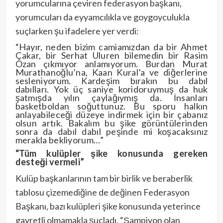
yorumcularına çeviren federasyon başkanı,
yorumcuları da eyyamcılıkla ve goygoyculukla
suçlarken şu ifadelere yer verdi:
“Hayır, neden bizim camiamızdan da bir Ahmet
Çakar, bir Serhat Uluren bilemedin bir Rasim
Ozan çıkmıyor anlamıyorum. Burdan Murat
Murathanoğlu’na, Kaan Kural’a ve diğerlerine
sesleniyorum. Kardeşim bırakın bu dabıl
dabılları. Yok üç saniye koridoruymuş da huk
şatmışda yılın çaylağıymış da. İnsanları
basketboldan soğuttunuz. Bu sporu halkın
anlayabileceği düzeye indirmek için bir çabanız
olsun artık. Bakalım bu şike görüntülerinden
sonra da dabıl dabıl peşinde mi koşacaksınız
merakla bekliyorum…”
“Tüm kulüpler şike konusunda gereken
desteği vermeli”
Kulüp başkanlarının tam bir birlik ve beraberlik
tablosu çizemediğine de değinen Federasyon
Başkanı, bazı kulüpleri şike konusunda yeterince
gayretli olmamakla şuçladı. “Şampiyon olan