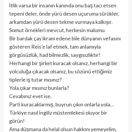
İtlik varsa bir insanın kanında onu baş tacı etsen
tepeni deler, önde yürü desen uçuruma sürükler,
arkamdan yürü desen tekme vurmaya kalkışır.
Somut örnekleri mevcut, herkesin malumu.
Bir bardak çay ikram edene bile dünyanın vefasını
gösteren Reis’e laf etmek, tam anlamıyla
görgüsüzlük, had bilmezlik, saygısızlıktır!
Herhangi bir şirket kuracak olsanız, herhangi bir
yolculuğa çıkacak olsanız, bu sözünü ettiğimiz
tiplerle iş tutar mısınız?
Yola çıkar mısınız bunlarla?
Cevabınız evet ise,
Parti kuracaklarmış, buyrun çıkın onlarla yola…
Türkiye nasıl İngiliz müstemlekesi oluyor bir
görün!
Ama düşmana da helal olsun hakkını yemeyelim,