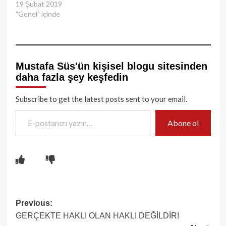
19 Şubat 2019
"Genel" içinde
Mustafa Süs'ün kişisel blogu sitesinden
daha fazla şey keşfedin
Subscribe to get the latest posts sent to your email.
E-postanızı yazın…
Abone ol
Post
Previous:
GERÇEKTE HAKLI OLAN HAKLI DEĞİLDİR!
navigation