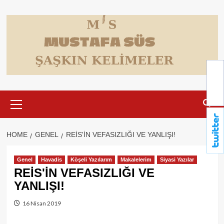
Skip
to
content
Primary
Menu
HOME
GENEL
REİS'İN VEFASIZLIĞI VE YANLIŞI!
Genel
Havadis
Köşeli Yazılarım
Makalelerim
Siyasi Yazılar
REİS'İN VEFASIZLIĞI VE
YANLIŞI!
16 Nisan 2019