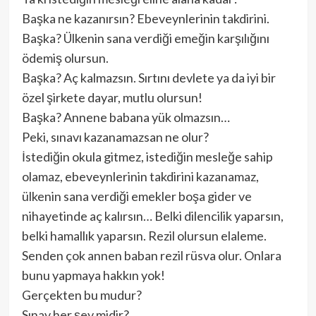
Başka ne kazanırsın? Ebeveynlerinin takdirini.
Başka? Ülkenin sana verdiği emeğin karşılığını
ödemiş olursun.
Başka? Aç kalmazsın. Sırtını devlete ya da iyi bir
özel şirkete dayar, mutlu olursun!
Başka? Annene babana yük olmazsın…
Peki, sınavı kazanamazsan ne olur?
İstediğin okula gitmez, istediğin mesleğe sahip
olamaz, ebeveynlerinin takdirini kazanamaz,
ülkenin sana verdiği emekler boşa gider ve
nihayetinde aç kalırsın… Belki dilencilik yaparsın,
belki hamallık yaparsın. Rezil olursun elaleme.
Senden çok annen baban rezil rüsva olur. Onlara
bunu yapmaya hakkın yok!
Gerçekten bu mudur?
Sınav her şey midir?