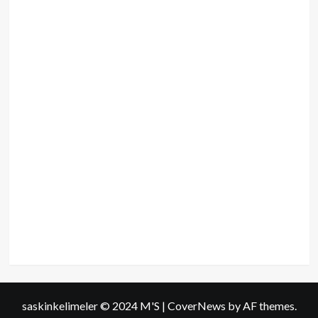
saskinkelimeler © 2024 M'S
|
CoverNews
by AF themes.