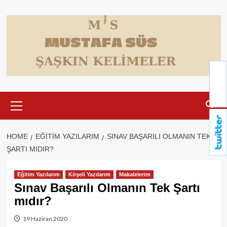
Skip
to
content
Primary
Menu
HOME
EĞITIM YAZILARIM
SINAV BAŞARILI OLMANIN TEK
ŞARTI MIDIR?
Eğitim Yazılarım
Köşeli Yazılarım
Makalelerim
Sınav Başarılı Olmanın Tek Şartı
mıdır?
19 Haziran 2020