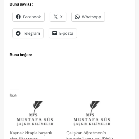
Bunu paylaş:
Facebook
X
WhatsApp
Telegram
E-posta
Bunu beğen:
İlgili
Kaynak kitapla başarılı
Çalışkan öğretmenin
olan öğretmen
hevesini kırmayın! (Diriliş