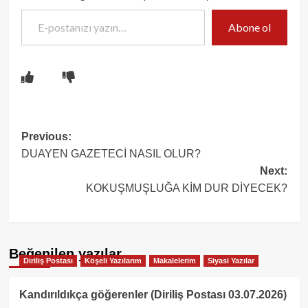
E-postanızı yazın…
Abone ol
Post
Previous:
DUAYEN GAZETECİ NASIL OLUR?
navigation
Next:
KOKUŞMUŞLUĞA KİM DUR DİYECEK?
Beğenilen yazılar
Diriliş Postası
Köşeli Yazılarım
Makalelerim
Siyasi Yazılar
Kandırıldıkça göğerenler (Diriliş Postası 03.07.2026)