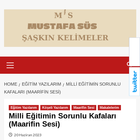
Skip
to
content
Primary
Menu
HOME
EĞITIM YAZILARIM
MILLI EĞITIMIN SORUNLU
KAFALARI (MAARIFIN SESI)
Eğitim Yazılarım
Köşeli Yazılarım
Maarifin Sesi
Makalelerim
Milli Eğitimin Sorunlu Kafaları
(Maarifin Sesi)
20 Haziran 2023