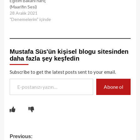
Eğitim Bakanı hariç
(Maarifin Sesi)
28 Aralık 2021
"Denemelerim" içinde
Mustafa Süs'ün kişisel blogu sitesinden
daha fazla şey keşfedin
Subscribe to get the latest posts sent to your email.
E-postanızı yazın…
Abone ol
Post
Previous: