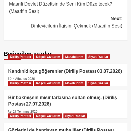
Maarifi Devlet Düzeltsin de Seni Kim Düzeltecek?
navigation
(Maarifin Sesi)
Next:
Dinleyicilerin İlgisini Çekmek (Maarifin Sesi)
Beğenilen yazılar
Diriliş Postası
Köşeli Yazılarım
Makalelerim
Siyasi Yazılar
Kandırıldıkça göğerenler (Diriliş Postası 03.07.2026)
4 Ağustos 2026
Diriliş Postası
Köşeli Yazılarım
Makalelerim
Siyasi Yazılar
Bir bakmışsın mısır tarlasına sultan olmuş. (Diriliş
Postası 27.07.2026)
27 Temmuz 2026
Diriliş Postası
Köşeli Yazılarım
Siyasi Yazılar
Gözlerini de bantlayan muhalifler (Diriliş Postası