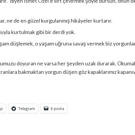
rır.” diyen
İsmet Özel
’e sırt çevirmek şöyle dursun, onun d
nlar, ne de en güzel kurgulanmış hikâyeler kurtarır.
uyla kurtulmak gibi bir derdi yok.
 yaşam düşlemek, o yaşam uğruna savaş vermek biz yorgunların
humuzu doyuran ne varsa her şeyden uzak durarak. Okumak 
 ekranlara bakmaktan yorgun düşen göz kapaklarımız kapanıv
pp
Telegram
E-posta