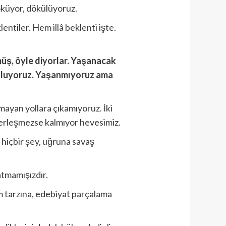
döküyor, dökülüyoruz.
lentiler. Hem illâ beklenti işte.
müş, öyle diyorlar. Yaşanacak
i oluyoruz. Yaşanmıyoruz ama
ayan yollara çıkamıyoruz. İki
 yerleşmezse kalmıyor hevesimiz.
z hiçbir şey, uğruna savaş
atmamışızdır.
am tarzına, edebiyat parçalama