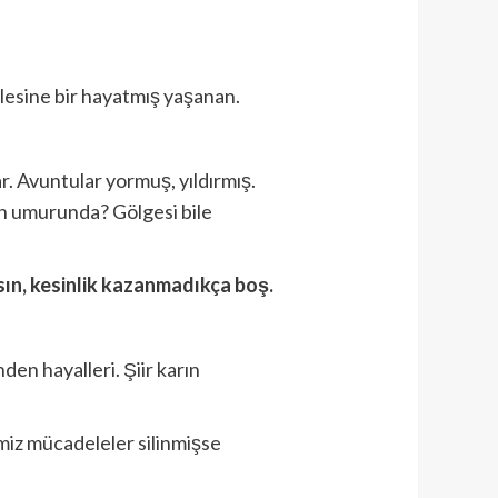
ylesine bir hayatmış yaşanan.
r. Avuntular yormuş, yıldırmış.
in umurunda? Gölgesi bile
tsın, kesinlik kazanmadıkça boş.
en hayalleri. Şiir karın
miz mücadeleler silinmişse