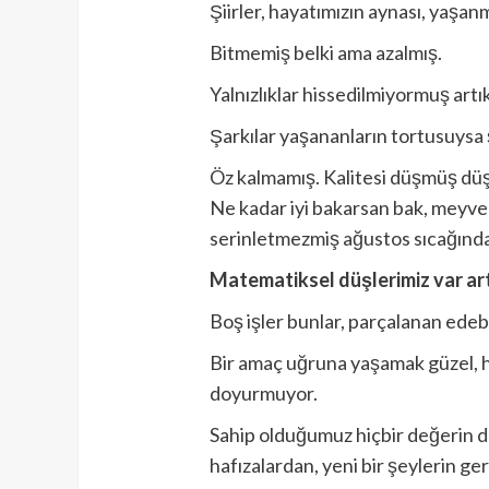
Şiirler, hayatımızın aynası, yaşan
Bitmemiş belki ama azalmış.
Yalnızlıklar hissedilmiyormuş artı
Şarkılar yaşananların tortusuysa 
Öz kalmamış. Kalitesi düşmüş düşle
Ne kadar iyi bakarsan bak, meyve 
serinletmezmiş ağustos sıcağınd
Matematiksel düşlerimiz var artı
Boş işler bunlar, parçalanan edeb
Bir amaç uğruna yaşamak güzel, ho
doyurmuyor.
Sahip olduğumuz hiçbir değerin d
hafızalardan, yeni bir şeylerin g