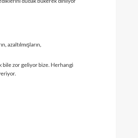
ediklerini dudak bükerek dinliyor
, azaltılmışların,
bile zor geliyor bize. Herhangi
eriyor.