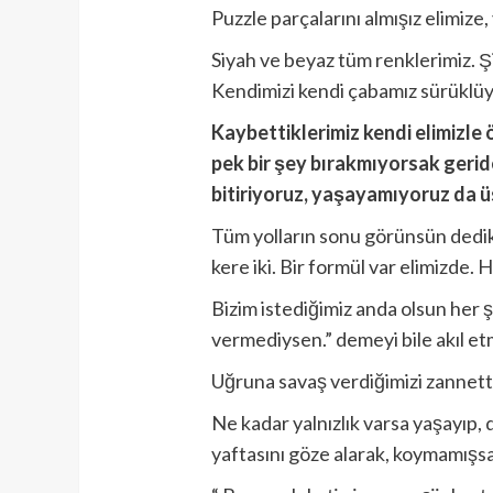
Puzzle parçalarını almışız elimiz
Siyah ve beyaz tüm renklerimiz. Şii
Kendimizi kendi çabamız sürüklüyor
Kaybettiklerimiz kendi elimizle 
pek bir şey bırakmıyorsak gerid
bitiriyoruz, yaşayamıyoruz da ü
Tüm yolların sonu görünsün dedik
kere iki. Bir formül var elimizde
Bizim istediğimiz anda olsun her ş
vermediysen.” demeyi bile akıl et
Uğruna savaş verdiğimizi zannettiğ
Ne kadar yalnızlık varsa yaşayıp,
yaftasını göze alarak, koymamışs