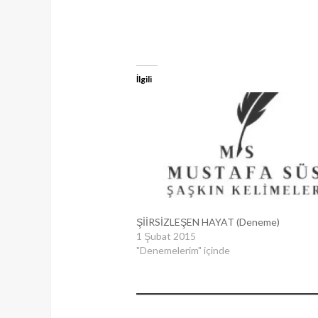
İlgili
ŞİİRSİZLEŞEN HAYAT (Deneme)
1 Şubat 2015
"Denemelerim" içinde