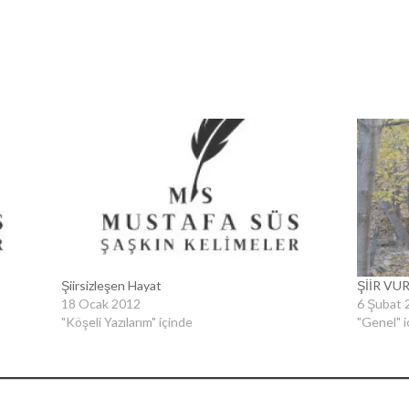
Şiirsizleşen Hayat
ŞİİR VU
18 Ocak 2012
6 Şubat 
"Köşeli Yazılarım" içinde
"Genel" i