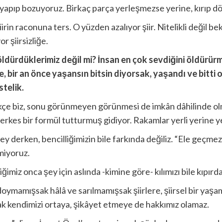
e, yapıp bozuyoruz. Birkaç parça yerleşmezse yerine, kırıp 
rin raconuna ters. O yüzden azalıyor şiir. Nitelikli değil bek
 şiirsizliğe.
öldürdüklerimiz değil mi? İnsan en çok sevdiğini öldürür
e, bir an önce yaşansın bitsin diyorsak, yaşandı ve bitt
stelik.
çe biz, sonu görünmeyen görünmesi de imkân dâhilinde olm
. Herkes bir formül tutturmuş gidiyor. Rakamlar yerli yerine
ey derken, bencilliğimizin bile farkında değiliz. “Ele geçme
miyoruz.
imiz onca şey için aslında -kimine göre- kılımızı bile kıpırd
 doymamışsak hâlâ ve sarılmamışsak şiirlere, şiirsel bir yaş
ak kendimizi ortaya, şikâyet etmeye de hakkımız olamaz.