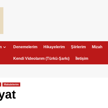
m
Denemelerim
Hikayelerim
Şiirlerim
Mizah
Kendi Videolarım (Türkü-Şarkı)
İletişim
Makalelerim
yat