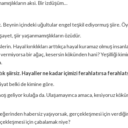
mamışlıkların aksi. Bir izdüşüm…
k. Beynin içindeki uğultular engel teşkil ediyormuş şiire. Ö
şayet, şiir yaşanmamışlıkların özüdür.
rin. Hayal kırıklıkları arttıkça hayal kuramaz olmuş insanla
vermiyorsa bir ağaç, kesersin kökünden hani? Yeşilliği kim
a.
k şiirsiz. Hayaller ne kadar içimizi ferahlatırsa ferahla
iyat belki de kimine göre.
ş geliyor kulağa da. Ulaşamayınca amaca, kesiyoruz kökünd
eğerinden habersiz yaşıyorsak, gerçekleşmesi için verdiği
erçekleşmesi için çabalamak niye?