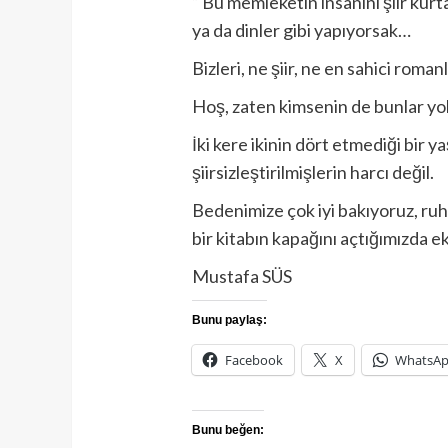
“ Bu memleketin insanını şiir kurta
ya da dinler gibi yapıyorsak…
Bizleri, ne şiir, ne en sahici roma
Hoş, zaten kimsenin de bunlar yol
İki kere ikinin dört etmediği bir
şiirsizleştirilmişlerin harcı değil.
Bedenimize çok iyi bakıyoruz, ru
bir kitabın kapağını açtığımızda
Mustafa SÜS
Bunu paylaş:
Facebook
X
WhatsA
Bunu beğen: