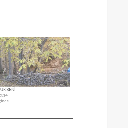
RUR BENİ
2014
çinde