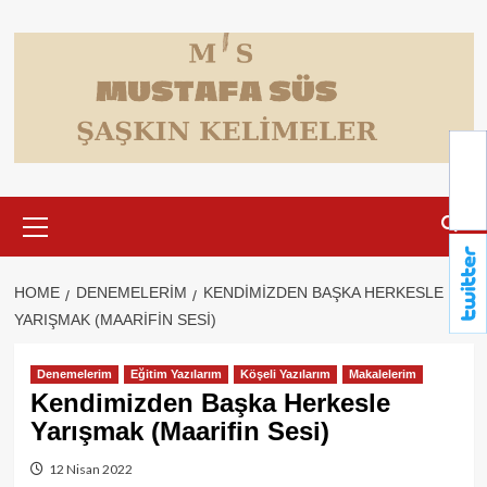
Skip
to
content
Primary
Menu
HOME
DENEMELERIM
KENDIMIZDEN BAŞKA HERKESLE
YARIŞMAK (MAARIFIN SESI)
Denemelerim
Eğitim Yazılarım
Köşeli Yazılarım
Makalelerim
Kendimizden Başka Herkesle
Yarışmak (Maarifin Sesi)
12 Nisan 2022