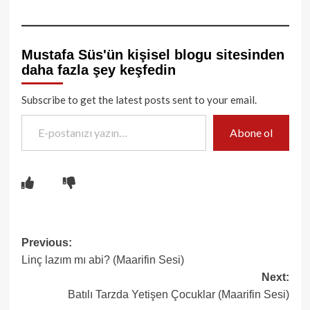
Mustafa Süs'ün kişisel blogu sitesinden
daha fazla şey keşfedin
Subscribe to get the latest posts sent to your email.
E-postanızı yazın…
Abone ol
Post
Previous:
Linç lazım mı abi? (Maarifin Sesi)
navigation
Next:
Batılı Tarzda Yetişen Çocuklar (Maarifin Sesi)