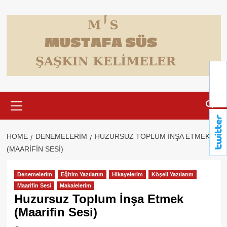
Skip
to
content
Primary
Menu
HOME
DENEMELERIM
HUZURSUZ TOPLUM İNŞA ETMEK
(MAARIFIN SESI)
Denemelerim
Eğitim Yazılarım
Hikayelerim
Köşeli Yazılarım
Maarifin Sesi
Makalelerim
Huzursuz Toplum İnşa Etmek
(Maarifin Sesi)