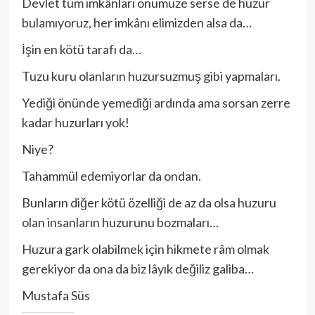
Devlet tüm imkânları önümüze serse de huzur
bulamıyoruz, her imkânı elimizden alsa da…
İşin en kötü tarafı da…
Tuzu kuru olanların huzursuzmuş gibi yapmaları.
Yediği önünde yemediği ardında ama sorsan zerre
kadar huzurları yok!
Niye?
Tahammül edemiyorlar da ondan.
Bunların diğer kötü özelliği de az da olsa huzuru
olan insanların huzurunu bozmaları…
Huzura gark olabilmek için hikmete râm olmak
gerekiyor da ona da biz lâyık değiliz galiba…
Mustafa Süs