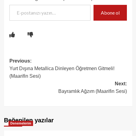
E-postanızı yazın…
Abone ol
Post
Previous:
Yurt Dışına Metallica Dinleyen Öğretmen Gitmeli!
navigation
(Maarifin Sesi)
Next:
Bayramlık Ağzım (Maarifin Sesi)
Beğenilen yazılar
Denemelerim