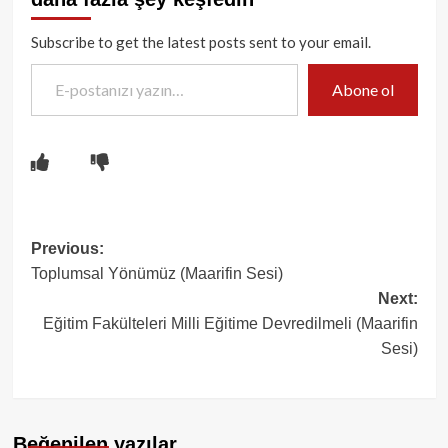
Subscribe to get the latest posts sent to your email.
E-postanızı yazın…
Abone ol
Post
Previous:
Toplumsal Yönümüz (Maarifin Sesi)
navigation
Next:
Eğitim Fakülteleri Milli Eğitime Devredilmeli (Maarifin
Sesi)
Beğenilen yazılar