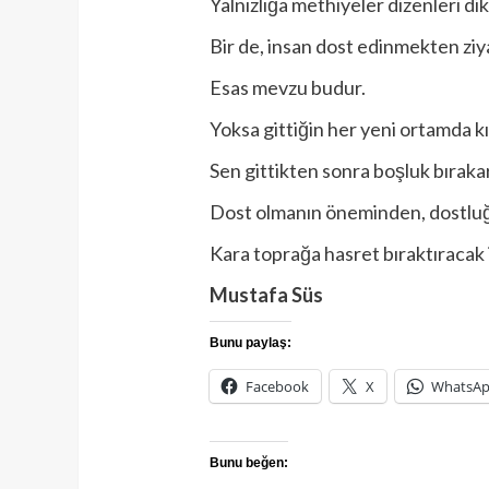
Yalnızlığa methiyeler dizenleri d
Bir de, insan dost edinmekten ziy
Esas mevzu budur.
Yoksa gittiğin her yeni ortamda kı
Sen gittikten sonra boşluk bıraka
Dost olmanın öneminden, dostl
Kara toprağa hasret bıraktıracak 
Mustafa Süs
Bunu paylaş:
Facebook
X
WhatsA
Bunu beğen: