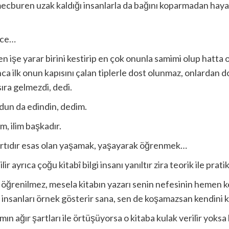
mecburen uzak kaldığı insanlarla da bağını koparmadan hay
nce…
n işe yarar birini kestirip en çok onunla samimi olup hatta
ca ilk onun kapısını çalan tiplerle dost olunmaz, onlardan do
sıra gelmezdi, dedi.
dun da edindin, dedim.
, ilim başkadır.
artıdır esas olan yaşamak, yaşayarak öğrenmek…
r ayrıca çoğu kitabî bilgi insanı yanıltır zira teorik ile pratik
 öğrenilmez, mesela kitabın yazarı senin nefesinin hemen ke
 insanları örnek gösterir sana, sen de koşamazsan kendini k
n ağır şartları ile örtüşüyorsa o kitaba kulak verilir yoksa kur