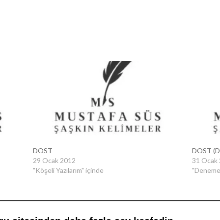
DOST
DOST (D
29 Ocak 2012
31 Ocak
"Köşeli Yazılarım" içinde
"Denemel