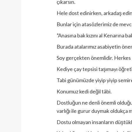
çıkarsın.
Hele dost edinirken, arkadaş edin
Bunlar için atasözlerimiz de mevc
”Anasına bak kızını al Kenarına bak 
Burada atalarımız asabiyetin öne
Soy gerçekten önemlidir. Herkes a
Kediye çay tepsisi taşımayı öğreti
Tabi günümüzde yiyip yiyip semire
Konumuz kedi değil tâbi.
Dostluğun ne denli önemli olduğu,
varlığı ile gurur duymak oldukça m
Dostu olmayan insanların düştük