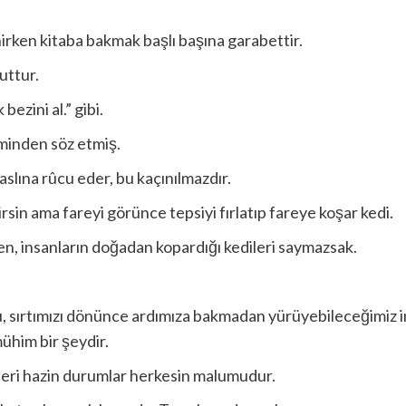
irken kitaba bakmak başlı başına garabettir.
uttur.
bezini al.” gibi.
minden söz etmiş.
slına rûcu eder, bu kaçınılmazdır.
rsin ama fareyi görünce tepsiyi fırlatıp fareye koşar kedi.
n, insanların doğadan kopardığı kedileri saymazsak.
 sırtımızı dönünce ardımıza bakmadan yürüyebileceğimiz ins
ühim bir şeydir.
leri hazin durumlar herkesin malumudur.