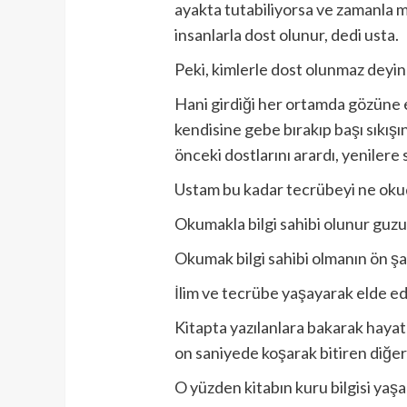
ayakta tutabiliyorsa ve zamanla 
insanlarla dost olunur, dedi usta.
Peki, kimlerle dost olunmaz deyi
Hani girdiği her ortamda gözüne e
kendisine gebe bırakıp başı sıkışın
önceki dostlarını arardı, yenilere 
Ustam bu kadar tecrübeyi ne oku
Okumakla bilgi sahibi olunur guzum
Okumak bilgi sahibi olmanın ön ş
İlim ve tecrübe yaşayarak elde edili
Kitapta yazılanlara bakarak hayat
on saniyede koşarak bitiren diğer
O yüzden kitabın kuru bilgisi yaşamı