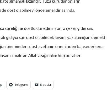
ikkate almamak lazımdır. Tuzu kurudur onların.
ade dost olabilmeyi öncelemelidir aslında.
sa süreliğine dostluklar edinir sonra çeker gidersin.
rak gidiyorsan dost olabilecek kıvamı yakalamışsın demekti
uğun öneminden, dosta vefanın öneminden bahsederken…
insan olmaktan Allah’a sığınalım hep beraber.
pp
Telegram
E-posta