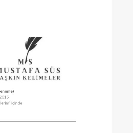
eneme)
 2015
erim" içinde