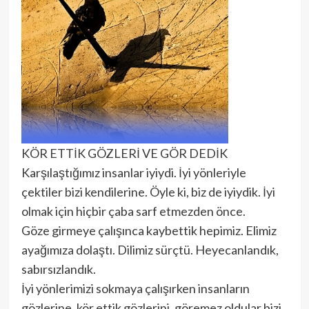
KÖR ETTİK GÖZLERİ VE GÖR DEDİK
Karşılaştığımız insanlar iyiydi. İyi yönleriyle
çektiler bizi kendilerine. Öyle ki, biz de iyiydik. İyi
olmak için hiçbir çaba sarf etmezden önce.
Göze girmeye çalışınca kaybettik hepimiz. Elimiz
ayağımıza dolaştı. Dilimiz sürçtü. Heyecanlandık,
sabırsızlandık.
İyi yönlerimizi sokmaya çalışırken insanların
gözlerine, kör ettik gözlerini, göremez oldular bizi.