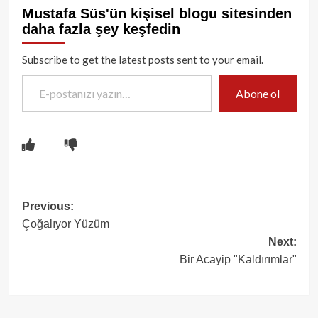
Mustafa Süs'ün kişisel blogu sitesinden
daha fazla şey keşfedin
Subscribe to get the latest posts sent to your email.
E-postanızı yazın…
Abone ol
Post
Previous:
Çoğalıyor Yüzüm
navigation
Next:
Bir Acayip "Kaldırımlar"