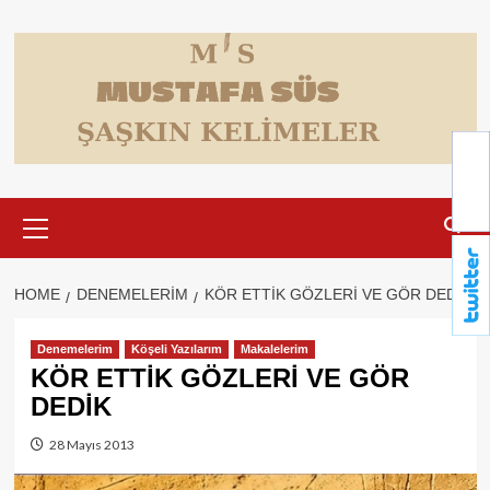
Skip
to
content
Primary
Menu
HOME
DENEMELERIM
KÖR ETTİK GÖZLERİ VE GÖR DEDİK
Denemelerim
Köşeli Yazılarım
Makalelerim
KÖR ETTİK GÖZLERİ VE GÖR
DEDİK
28 Mayıs 2013