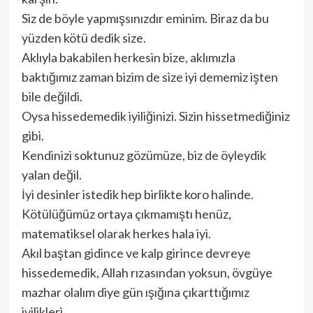
Siz de böyle yapmışsınızdır eminim. Biraz da bu
yüzden kötü dedik size.
Aklıyla bakabilen herkesin bize, aklımızla
baktığımız zaman bizim de size iyi dememiz işten
bile değildi.
Oysa hissedemedik iyiliğinizi. Sizin hissetmediğiniz
gibi.
Kendinizi soktunuz gözümüze, biz de öyleydik
yalan değil.
İyi desinler istedik hep birlikte koro halinde.
Kötülüğümüz ortaya çıkmamıştı henüz,
matematiksel olarak herkes hala iyi.
Akıl baştan gidince ve kalp girince devreye
hissedemedik, Allah rızasından yoksun, övgüye
mazhar olalım diye gün ışığına çıkarttığımız
iyilikleri.