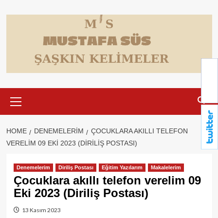
Skip
to
content
Primary
Menu
HOME
DENEMELERIM
ÇOCUKLARA AKILLI TELEFON
VERELIM 09 EKI 2023 (DIRILIŞ POSTASI)
Denemelerim
Diriliş Postası
Eğitim Yazılarım
Makalelerim
Çocuklara akıllı telefon verelim 09
Eki 2023 (Diriliş Postası)
13 Kasım 2023