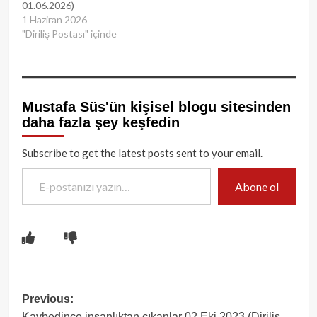
01.06.2026)
1 Haziran 2026
"Diriliş Postası" içinde
Mustafa Süs'ün kişisel blogu sitesinden
daha fazla şey keşfedin
Subscribe to get the latest posts sent to your email.
E-postanızı yazın…
Abone ol
Post
Previous:
Kaybedince insanlıktan çıkanlar 02 Eki 2023 (Diriliş