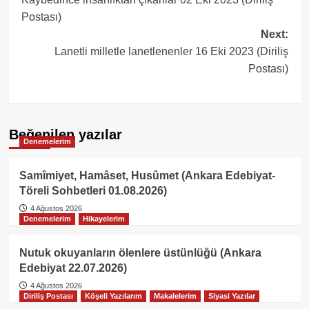
navigation
Postası)
Next:
Lanetli milletle lanetlenenler 16 Eki 2023 (Diriliş
Postası)
Beğenilen yazılar
Denemelerim
Samîmiyet, Hamâset, Husûmet (Ankara Edebiyat-
Töreli Sohbetleri 01.08.2026)
4 Ağustos 2026
Denemelerim
Hikayelerim
Nutuk okuyanların ölenlere üstünlüğü (Ankara
Edebiyat 22.07.2026)
4 Ağustos 2026
Diriliş Postası
Köşeli Yazılarım
Makalelerim
Siyasi Yazılar