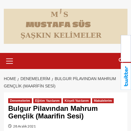
Skip
to
content
Primary
Menu
HOME
DENEMELERIM
BULGUR PILAVINDAN MAHRUM
GENÇLIK (MAARIFIN SESI)
Denemelerim
Eğitim Yazılarım
Köşeli Yazılarım
Makalelerim
Bulgur Pilavından Mahrum
Gençlik (Maarifin Sesi)
28 Aralık 2021