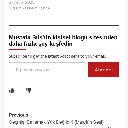
27 Aralık 2021
"Eğitim Yazılarım" içinde
Mustafa Süs'ün kişisel blogu sitesinden
daha fazla şey keşfedin
Subscribe to get the latest posts sent to your email.
E-postanızı yazın…
Abone ol
Post
Previous:
Geçmişi Sırtlamak Yük Değildir! (Maarifin Sesi)
navigation