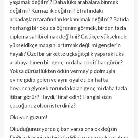
yaşamak değil mi? Daha lüks arabalara binmek
değil mi? Kurnazlık değil mi? Etrafındaki
arkadaşları tarafından kıskanılmak değil mi? Batıda
herhangi bir okulda öğrenim görmek, birden fazla
diploma sahibi olmak değil mi? Gittikçe yükselmek,
yükseldikçe maaşını artırmak değil mi gençlerin
hayali? Özel bir şirkette üçkağıtçılık yaparak lüks
arabaya binen bir genç mi daha çok itibar görür?
Yoksa dürüstlükten ödün vermeyip dolmuşla
evine gidip gelen ve aynı kıyafeti bir hafta
boyunca giymek zorunda kalan genç mi daha fazla
itibar görür? Haydi, itiraf edin! Hangisi sizin
çocuğunuz olsun isterdiniz?
Okuyun guzum!
Okuduğunuz yerde çıban varsa ona ok değsin!
Değsin ki içinizde biriktirdiğiniz ruhsuzluk cerahatı