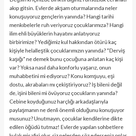
akıp gitsin. Evlerde akşam oturmalarında neler
konuşuyoruz gençlerin yanında? Hangi tarihi
menkıbelerle ruh veriyoruz çocuklarımıza? Hangi
ilim ehli büyüklerin hayatını anlatıyoruz
birbirimize? Yediğimiz kul hakkından ötürü kaç
kişiyle helalleştik çocuklarımızın yanında? ”Derviş
kaşığı” ne demek bunu çocuğuna anlatan kaç kişi
var? Yoksa nasıl daha konforlu yaşarız, onun
muhabbetini mi ediyoruz? Konu komşuyu, eşi
dostu, akrabaları mı çekiştiriyoruz? İş bileni değil
de, işini bileni mi övüyoruz çocukların yanında?
Cebine koyduğunuz harçlığı arkadaşlarıyla
paylaşmanın ne denli önemli olduğunu konuşuyor
musunuz? Unutmayın, çocuklar kendilerine dikte
edilen öğüdü tutmaz! Evlerde yapılan sohbetlere
kulak misafiri olur, siz nelerden söz ederseniz onlar