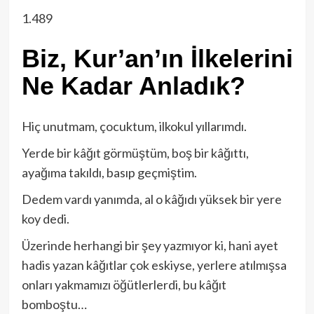
1.489
Biz, Kur’an’ın İlkelerini
Ne Kadar Anladık?
Hiç unutmam, çocuktum, ilkokul yıllarımdı.
Yerde bir kâğıt görmüştüm, boş bir kâğıttı,
ayağıma takıldı, basıp geçmiştim.
Dedem vardı yanımda, al o kâğıdı yüksek bir yere
koy dedi.
Üzerinde herhangi bir şey yazmıyor ki, hani ayet
hadis yazan kâğıtlar çok eskiyse, yerlere atılmışsa
onları yakmamızı öğütlerlerdi, bu kâğıt
bomboştu…