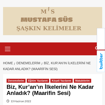
Skip
to
content
Primary
Menu
HOME
DENEMELERIM
BIZ, KUR’AN’IN İLKELERINI NE
KADAR ANLADIK? (MAARIFIN SESI)
Denemelerim
Eğitim Yazılarım
Köşeli Yazılarım
Makalelerim
Biz, Kur’an’ın İlkelerini Ne Kadar
Anladık? (Maarifin Sesi)
13 Haziran 2022