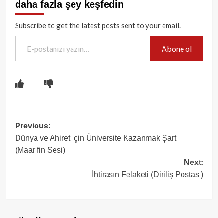
daha fazla şey keşfedin
Subscribe to get the latest posts sent to your email.
E-postanızı yazın…
Abone ol
Post
Previous:
Dünya ve Ahiret İçin Üniversite Kazanmak Şart
navigation
(Maarifin Sesi)
Next:
İhtirasın Felaketi (Diriliş Postası)