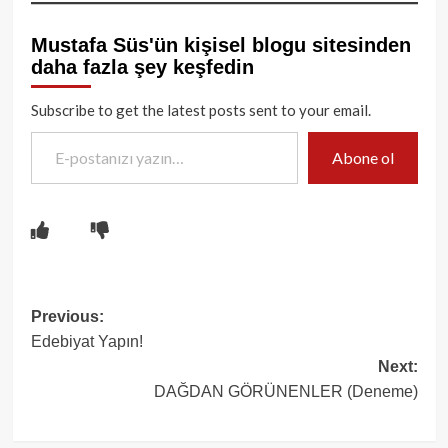
Mustafa Süs'ün kişisel blogu sitesinden
daha fazla şey keşfedin
Subscribe to get the latest posts sent to your email.
E-postanızı yazın…
Abone ol
Post
Previous:
Edebiyat Yapın!
navigation
Next:
DAĞDAN GÖRÜNENLER (Deneme)