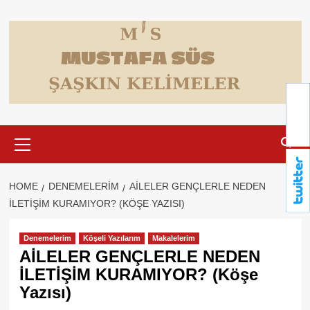
Skip
to
content
Primary
Menu
HOME
DENEMELERIM
AİLELER GENÇLERLE NEDEN
İLETİŞİM KURAMIYOR? (KÖŞE YAZISI)
Denemelerim
Köşeli Yazılarım
Makalelerim
AİLELER GENÇLERLE NEDEN
İLETİŞİM KURAMIYOR? (Köşe
Yazısı)