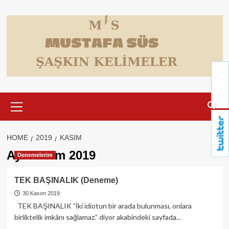
Skip
to
content
Primary
Menu
HOME
2019
KASIM
Ay:
Kasım 2019
Denemelerim
TEK BAŞINALIK (Deneme)
30 Kasım 2019
TEK BAŞINALIK ”İki idiotun bir arada bulunması, onlara
birliktelik imkânı sağlamaz.” diyor akabindeki sayfada...