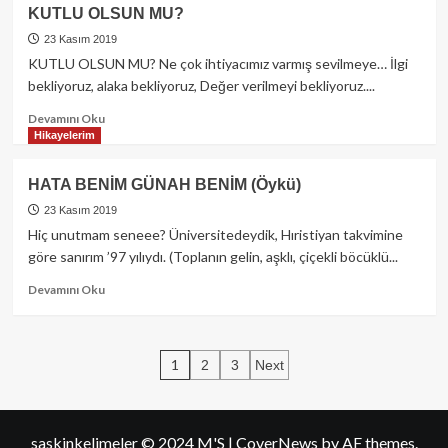
KİMSE
KUTLU OLSUN MU?
BİNMEYECEĞİ
EŞEĞE
23 Kasım 2019
TORBA
KUTLU OLSUN MU? Ne çok ihtiyacımız varmış sevilmeye… İlgi
TAKMAZ
bekliyoruz, alaka bekliyoruz, Değer verilmeyi bekliyoruz....
Read
Devamını Oku
more
Hikayelerim
about
KUTLU
HATA BENİM GÜNAH BENİM (Öykü)
OLSUN
MU?
23 Kasım 2019
Hiç unutmam seneee? Üniversitedeydik, Hıristiyan takvimine
göre sanırım ’97 yılıydı. (Toplanın gelin, aşklı, çiçekli böcüklü...
Read
Devamını Oku
more
about
HATA
Yazı
BENİM
1
2
3
Next
GÜNAH
sayfalaması
BENİM
(Öykü)
saskinkelimeler © 2024 M'S
|
CoverNews
by AF themes.