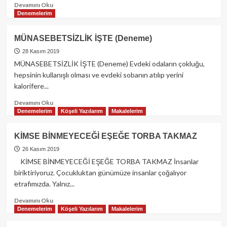
Read
Devamını Oku
more
Denemelerim
about
TEK
MÜNASEBETSİZLİK İŞTE (Deneme)
BAŞINALIK
(Deneme)
28 Kasım 2019
MÜNASEBETSİZLİK İŞTE (Deneme) Evdeki odaların çokluğu,
hepsinin kullanışlı olması ve evdeki sobanın atılıp yerini
kalorifere...
Read
Devamını Oku
more
Denemelerim
Köşeli Yazılarım
Makalelerim
about
MÜNASEBETSİZLİK
KİMSE BİNMEYECEĞİ EŞEĞE TORBA TAKMAZ
İŞTE
(Deneme)
26 Kasım 2019
KİMSE BİNMEYECEĞİ EŞEĞE TORBA TAKMAZ İnsanlar
biriktiriyoruz. Çocukluktan günümüze insanlar çoğalıyor
etrafımızda. Yalnız...
Read
Devamını Oku
more
Denemelerim
Köşeli Yazılarım
Makalelerim
about