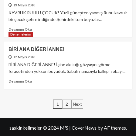
TAKIM
19 Mayıs 2018
TUTUYORUM!
KAVRUK RUHLU ÇOCUK! Yüzü güneşten yanmış Ruhu kavruk
bir çocuk şehre indiğinde Şehirdeki tüm beyazlar...
Read
Devamını Oku
more
Denemelerim
about
KAVRUK
BİRİ ANA DİĞERİ ANNE!
RUHLU
ÇOCUK!
12 Mayıs 2018
(Seslendirilen
BİRİ ANA DİĞERİ ANNE! İçine akıttığı gözyaşını görme
şiir)
ferasetinden yoksun büyüdük. Sabah namazıyla kalkıp, sobayı...
Read
Devamını Oku
more
about
BİRİ
Yazı
ANA
1
2
Next
DİĞERİ
sayfalaması
ANNE!
saskinkelimeler © 2024 M'S
|
CoverNews
by AF themes.