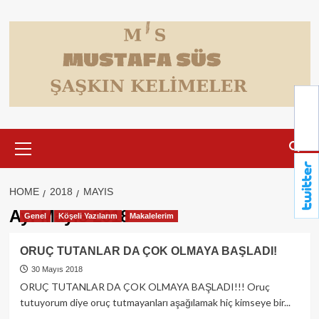
Skip
to
content
Primary
Menu
HOME
2018
MAYIS
Ay:
Mayıs 2018
Genel
Köşeli Yazılarım
Makalelerim
ORUÇ TUTANLAR DA ÇOK OLMAYA BAŞLADI!
30 Mayıs 2018
ORUÇ TUTANLAR DA ÇOK OLMAYA BAŞLADI!!! Oruç
tutuyorum diye oruç tutmayanları aşağılamak hiç kimseye bir...