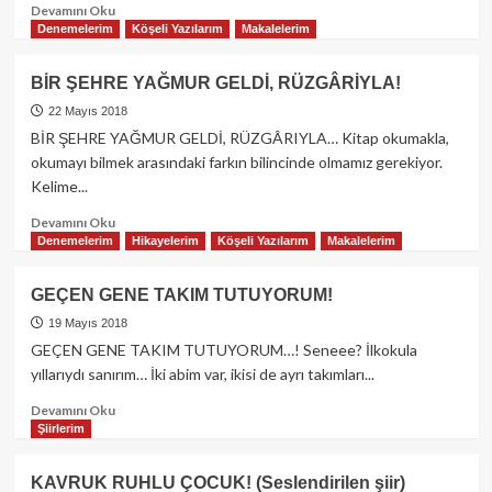
Read
Devamını Oku
more
Denemelerim
Köşeli Yazılarım
Makalelerim
about
ORUÇ
BİR ŞEHRE YAĞMUR GELDİ, RÜZGÂRİYLA!
TUTANLAR
DA
22 Mayıs 2018
ÇOK
BİR ŞEHRE YAĞMUR GELDİ, RÜZGÂRIYLA… Kitap okumakla,
OLMAYA
okumayı bilmek arasındaki farkın bilincinde olmamız gerekiyor.
BAŞLADI!
Kelime...
Read
Devamını Oku
more
Denemelerim
Hikayelerim
Köşeli Yazılarım
Makalelerim
about
BİR
GEÇEN GENE TAKIM TUTUYORUM!
ŞEHRE
YAĞMUR
19 Mayıs 2018
GELDİ,
GEÇEN GENE TAKIM TUTUYORUM…! Seneee? İlkokula
RÜZGÂRİYLA!
yıllarıydı sanırım… İki abim var, ikisi de ayrı takımları...
Read
Devamını Oku
more
Şiirlerim
about
GEÇEN
KAVRUK RUHLU ÇOCUK! (Seslendirilen şiir)
GENE