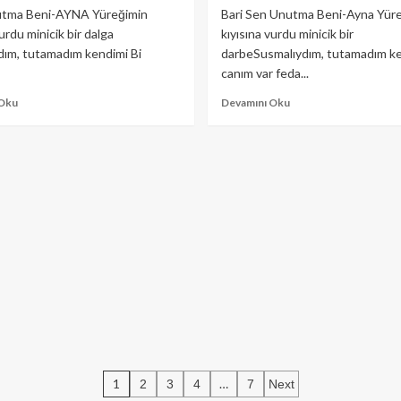
tma Beni-AYNA Yüreğimin
Bari Sen Unutma Beni-Ayna Yür
vurdu minicik bir dalga
kıyısına vurdu minicik bir
dım, tutamadım kendimi Bi
darbeSusmalıydım, tutamadım ke
canım var feda...
Read
Read
 Oku
Devamını Oku
more
more
about
about
Sen
Bari
Unutma
Sen
Beni-
Unutma
AYNA
Beni-
Ayna
Yazı
1
…
2
3
4
7
Next