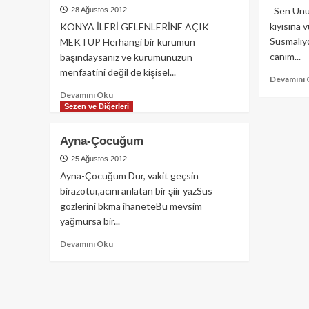
Sen Unu
28 Ağustos 2012
kıyısına 
KONYA İLERİ GELENLERİNE AÇIK
Susmalıy
MEKTUP Herhangi bir kurumun
canım...
başındaysanız ve kurumunuzun
menfaatini değil de kişisel...
Devamını
Read
Devamını Oku
more
Sezen ve Diğerleri
about
KONYA
Ayna-Çocuğum
İLERİ
GELENLERİNE
25 Ağustos 2012
AÇIK
Ayna-Çocuğum Dur, vakit geçsin
MEKTUP
birazotur,acını anlatan bir şiir yazSus
gözlerini bkma ihaneteBu mevsim
yağmursa bir...
Read
Devamını Oku
more
about
Ayna-
Çocuğum