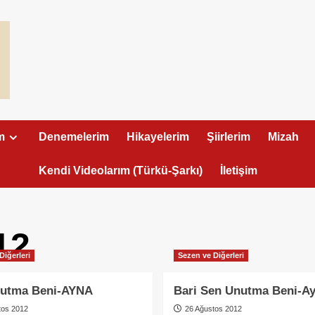
m
Denemelerim
Hikayelerim
Şiirlerim
Mizah
Kendi Videolarım (Türkü-Şarkı)
İletişim
12
Diğerleri
Sezen ve Diğerleri
utma Beni-AYNA
Bari Sen Unutma Beni-A
tos 2012
26 Ağustos 2012