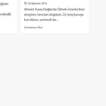
eğimin
25 Ağustos 2012
Ahmet Kaya-Dağlarda Ölmek İsterim Ben
ndimiBi
ateşten, hınçtan doğdum. Üç beş kuruşa
kul oldum, yetmedi de...
Read
Devamını Oku
more
about
Ahmet
Kaya-
Dağlarda
Ölmek
İsterim