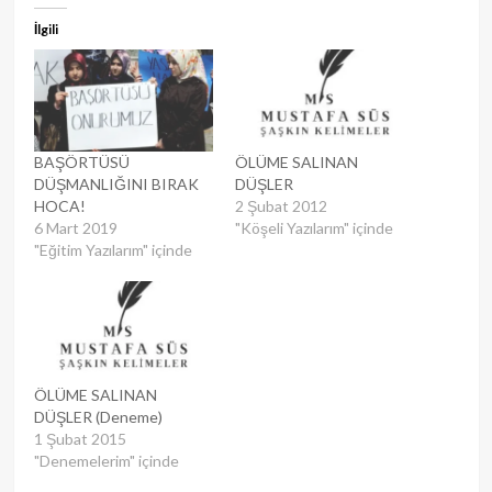
İlgili
BAŞÖRTÜSÜ
ÖLÜME SALINAN
DÜŞMANLIĞINI BIRAK
DÜŞLER
HOCA!
2 Şubat 2012
6 Mart 2019
"Köşeli Yazılarım" içinde
"Eğitim Yazılarım" içinde
ÖLÜME SALINAN
DÜŞLER (Deneme)
1 Şubat 2015
"Denemelerim" içinde