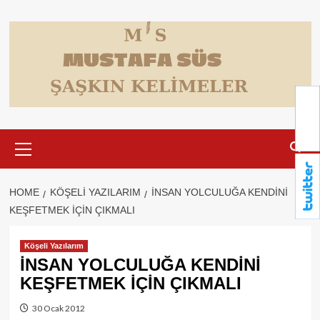
Skip
to
content
Primary
Menu
HOME
KÖŞELI YAZILARIM
İNSAN YOLCULUĞA KENDİNİ
KEŞFETMEK İÇİN ÇIKMALI
Köşeli Yazılarım
İNSAN YOLCULUĞA KENDİNİ
KEŞFETMEK İÇİN ÇIKMALI
30 Ocak 2012