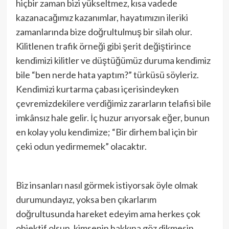
hiçbir zaman bizi yükseltmez, kısa vadede
kazanacağımız kazanımlar, hayatımızın ileriki
zamanlarında bize doğrultulmuş bir silah olur.
Kilitlenen trafik örneği gibi şerit değiştirince
kendimizi kilitler ve düştüğümüz duruma kendimiz
bile “ben nerde hata yaptım?” türküsü söyleriz.
Kendimizi kurtarma çabası içerisindeyken
çevremizdekilere verdiğimiz zararların telafisi bile
imkânsız hale gelir. İç huzur arıyorsak eğer, bunun
en kolay yolu kendimize; “Bir dirhem bal için bir
çeki odun yedirmemek” olacaktır.
Biz insanları nasıl görmek istiyorsak öyle olmak
durumundayız, yoksa ben çıkarlarım
doğrultusunda hareket edeyim ama herkes çok
objektif olsun, kimsenin hakkına göz dikmesin,