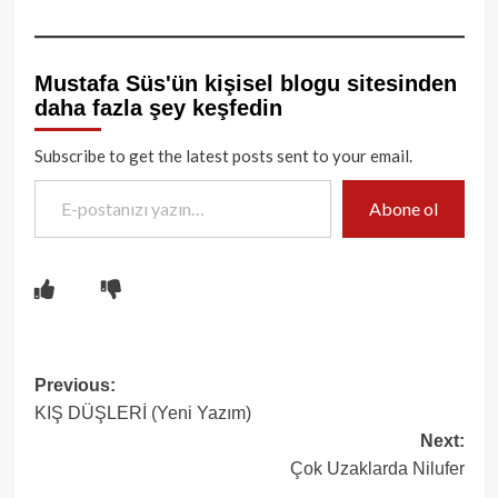
Mustafa Süs'ün kişisel blogu sitesinden
daha fazla şey keşfedin
Subscribe to get the latest posts sent to your email.
E-postanızı yazın…
Abone ol
Post
Previous:
KIŞ DÜŞLERİ (Yeni Yazım)
navigation
Next:
Çok Uzaklarda Nilufer