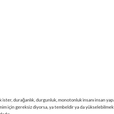
 ister, durağanlık, durgunluk, monotonluk insanı insan yapan
enim için gereksiz diyorsa, ya tembeldir ya da yükselebilmek 
dadır.