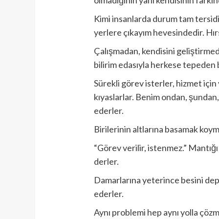
Kimi insanlarda durum tam tersidi
yerlere çıkayım hevesindedir. Hırs,
Çalışmadan, kendisini geliştirme
bilirim edasıyla herkese tepeden
Sürekli görev isterler, hizmet için
kıyaslarlar. Benim ondan, şundan,
ederler.
Birilerinin altlarına basamak koym
“Görev verilir, istenmez.” Mantığ
derler.
Damarlarına yeterince besini dep
ederler.
Aynı problemi hep aynı yolla çözme