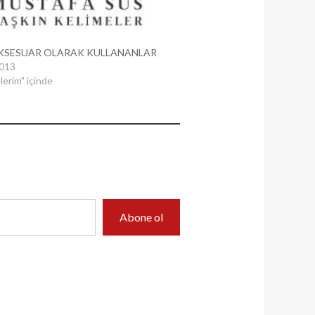
AKSESUAR OLARAK KULLANANLAR
2013
erim" içinde
Abone ol