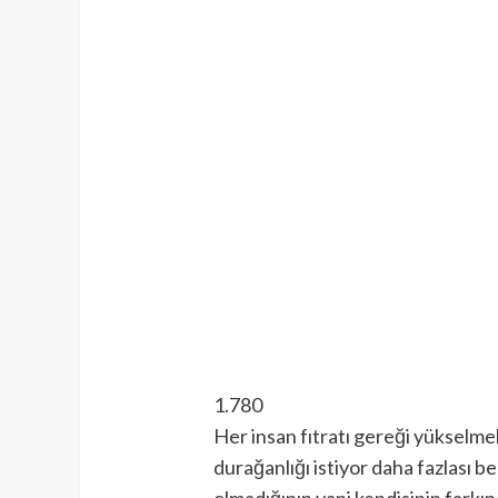
1.780
Her insan fıtratı gereği yükselmek
durağanlığı istiyor daha fazlası b
olmadığının yani kendisinin farkın