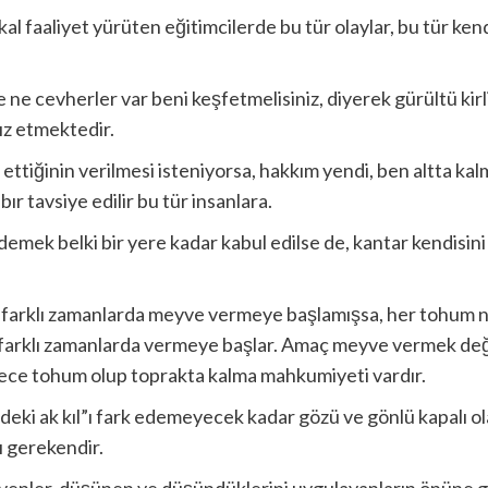
kal faaliyet yürüten eğitimcilerde bu tür olaylar, bu tür ken
e cevherler var beni keşfetmelisiniz, diyerek gürültü kirlili
ız etmektedir.
ettiğinin verilmesi isteniyorsa, hakkım yendi, ben altta ka
r tavsiye edilir bu tür insanlara.
emek belki bir yere kadar kabul edilse de, kantar kendisini
m farklı zamanlarda meyve vermeye başlamışsa, her tohum na
 farklı zamanlarda vermeye başlar. Amaç meyve vermek değ
ce tohum olup toprakta kalma mahkumiyeti vardır.
indeki ak kıl”ı fark edemeyecek kadar gözü ve gönlü kapalı ol
 gerekendir.
enler, düşünen ve düşündüklerini uygulayanların önüne 