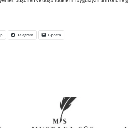
pp
Telegram
E-posta