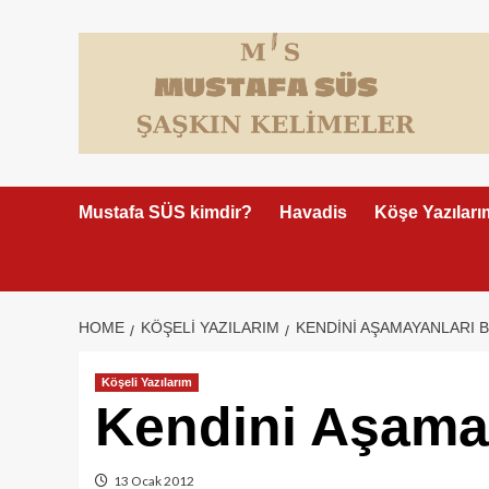
Skip
to
content
Mustafa SÜS kimdir?
Havadis
Köşe Yazıları
HOME
KÖŞELI YAZILARIM
KENDINI AŞAMAYANLARI B
Köşeli Yazılarım
Kendini Aşamay
13 Ocak 2012