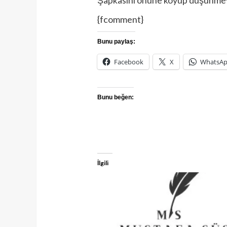
{fcomment}
Bunu paylaş:
Facebook
X
WhatsA
Bunu beğen:
İlgili