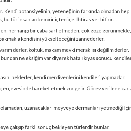
r. Kendi potansiyelinin, yeteneğinin farkında olmadan hep g
 bu tür insanları kemirir içten içe. İhtiras yer bitirir…
den, herhangi bir çaba sarf etmeden, çok göze görünmekle,
 bakmakla kendisini yükselteceğini zannederler.
 varım derler, koltuk, makam mevki meraklısı değilim derler. 
 bundan ne eksiğim var diyerek hatalı kıyas sonucu kendiler
asını beklerler, kendi merdivenlerini kendileri yapmazlar.
ı çerçevesinde hareket etmek zor gelir. Görev verilene ka
olamadan, uzanacakları meyveye dermanları yetmediği için k
ye çalışıp farklı sonuç bekleyen türlerdir bunlar.