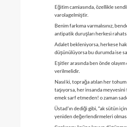
Eğitim camiasında, özellikle sendi
varolagelmiştir.
Benim farkıma varmalısınız, bende n
antipatik duruşları herkesi rahats
Adalet bekleniyorsa, herkese hak 
düşünülüyorsa bu durumda ise sabı
Eşitler arasında ben önde olayım d
verilmelidir.
Nasıl ki, toprağa atılan her tohu
taşıyorsa, her insanda meyvesini
emek sarf etmeden! o zaman sade
Üstad’ın dediği gibi, “ak sütün iç
yeniden değerlendirmeleri olması
Şapkasını önüne koyup düşünmey