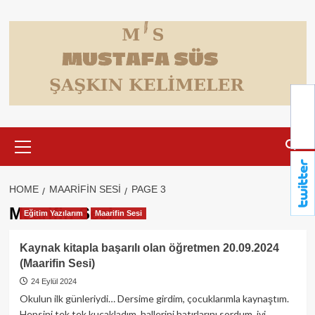
Skip
to
content
Primary
Menu
HOME
MAARIFIN SESI
PAGE 3
Maarifin Sesi
Eğitim Yazılarım
Maarifin Sesi
Kaynak kitapla başarılı olan öğretmen 20.09.2024
(Maarifin Sesi)
24 Eylül 2024
Okulun ilk günleriydi… Dersime girdim, çocuklarımla kaynaştım.
Hepsini tek tek kucakladım, hallerini hatırlarını sordum, iyi...