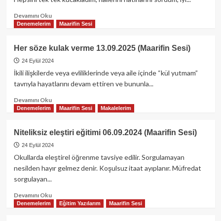
Read
Devamını Oku
more
Denemelerim
Maarifin Sesi
about
Kaynak
Her söze kulak verme 13.09.2025 (Maarifin Sesi)
kitapla
başarılı
24 Eylül 2024
olan
İkili ilişkilerde veya evliliklerinde veya aile içinde “kül yutmam”
öğretmen
tavrıyla hayatlarını devam ettiren ve bununla...
20.09.2024
(Maarifin
Read
Devamını Oku
Sesi)
more
Denemelerim
Maarifin Sesi
Makalelerim
about
Her
Niteliksiz eleştiri eğitimi 06.09.2024 (Maarifin Sesi)
söze
kulak
24 Eylül 2024
verme
Okullarda eleştirel öğrenme tavsiye edilir. Sorgulamayan
13.09.2025
nesilden hayır gelmez denir. Koşulsuz itaat ayıplanır. Müfredat
(Maarifin
sorgulayan...
Sesi)
Read
Devamını Oku
more
Denemelerim
Eğitim Yazılarım
Maarifin Sesi
about