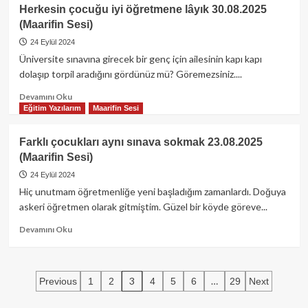
Niteliksiz
Herkesin çocuğu iyi öğretmene lâyık 30.08.2025
eleştiri
(Maarifin Sesi)
eğitimi
06.09.2024
24 Eylül 2024
(Maarifin
Üniversite sınavına girecek bir genç için ailesinin kapı kapı
Sesi)
dolaşıp torpil aradığını gördünüz mü? Göremezsiniz....
Read
Devamını Oku
more
Eğitim Yazılarım
Maarifin Sesi
about
Herkesin
Farklı çocukları aynı sınava sokmak 23.08.2025
çocuğu
(Maarifin Sesi)
iyi
öğretmene
24 Eylül 2024
lâyık
Hiç unutmam öğretmenliğe yeni başladığım zamanlardı. Doğuya
30.08.2025
askeri öğretmen olarak gitmiştim. Güzel bir köyde göreve...
(Maarifin
Sesi)
Read
Devamını Oku
more
about
Farklı
Yazı
çocukları
3
…
Previous
1
2
4
5
6
29
Next
aynı
sayfalaması
sınava