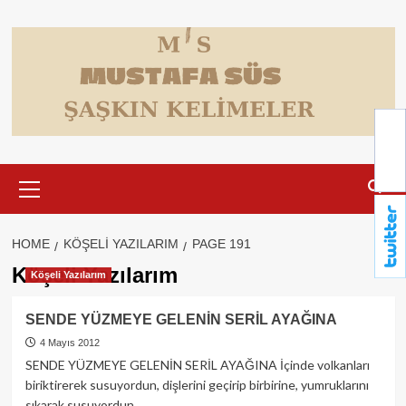
Skip
to
content
Primary
Menu
HOME
KÖŞELI YAZILARIM
PAGE 191
Köşeli Yazılarım
Köşeli Yazılarım
SENDE YÜZMEYE GELENİN SERİL AYAĞINA
4 Mayıs 2012
SENDE YÜZMEYE GELENİN SERİL AYAĞINA İçinde volkanları
biriktirerek susuyordun, dişlerini geçirip birbirine, yumruklarını
sıkarak susuyordun....