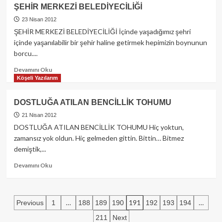
Ne
ŞEHİR MERKEZİ BELEDİYECİLİĞİ
Fark
Eder
23 Nisan 2012
Kim
ŞEHİR MERKEZİ BELEDİYECİLİĞİ İçinde yaşadığımız şehri
Haklıysa?
içinde yaşanılabilir bir şehir haline getirmek hepimizin boynunun
borcu....
Read
Devamını Oku
more
Köşeli Yazılarım
about
ŞEHİR
DOSTLUĞA ATILAN BENCİLLİK TOHUMU
MERKEZİ
BELEDİYECİLİĞİ
21 Nisan 2012
DOSTLUĞA ATILAN BENCİLLİK TOHUMU Hiç yoktun,
zamansız yok oldun. Hiç gelmeden gittin. Bittin… Bitmez
demiştik,...
Read
Devamını Oku
more
about
DOSTLUĞA
Yazı
ATILAN
…
191
…
Previous
1
188
189
190
192
193
194
BENCİLLİK
sayfalaması
211
Next
TOHUMU