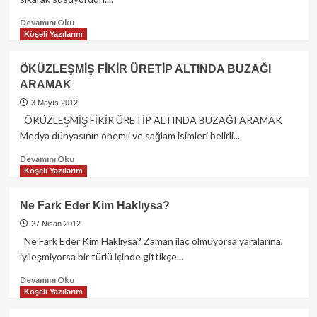
Read
Devamını Oku
more
Köşeli Yazılarım
about
SENDE
ÖKÜZLEŞMİŞ FİKİR ÜRETİP ALTINDA BUZAĞI
YÜZMEYE
ARAMAK
GELENİN
SERİL
3 Mayıs 2012
AYAĞINA
ÖKÜZLEŞMİŞ FİKİR ÜRETİP ALTINDA BUZAĞI ARAMAK
Medya dünyasının önemli ve sağlam isimleri belirli...
Read
Devamını Oku
more
Köşeli Yazılarım
about
ÖKÜZLEŞMİŞ
Ne Fark Eder Kim Haklıysa?
FİKİR
ÜRETİP
27 Nisan 2012
ALTINDA
Ne Fark Eder Kim Haklıysa? Zaman ilaç olmuyorsa yaralarına,
BUZAĞI
iyileşmiyorsa bir türlü içinde gittikçe...
ARAMAK
Read
Devamını Oku
more
Köşeli Yazılarım
about