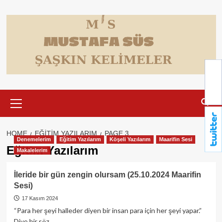
Skip
to
content
Primary
Menu
HOME
EĞITIM YAZILARIM
PAGE 3
Denemelerim
Eğitim Yazılarım
Köşeli Yazılarım
Maarifin Sesi
Eğitim Yazılarım
Makalelerim
İleride bir gün zengin olursam (25.10.2024 Maarifin
Sesi)
17 Kasım 2024
“Para her şeyi halleder diyen bir insan para için her şeyi yapar.”
Diye bir söz...