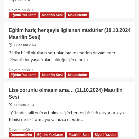
Read
Devamını Oku
more
Eğitim Yazılarım
Maarifin Sesi
Makalelerim
about
İleride
Eğitim hariç her şeyle ilgilenen müdürler (18.10.2024
bir
Maarifin Sesi)
gün
zengin
17 Kasım 2024
olursam
Bildim bileli okulların sorunları hız kesmeden devam eder.
(25.10.2024
Dinamik bir yaşam alanı olduğu için elbette...
Maarifin
Sesi)
Read
Devamını Oku
more
Eğitim Yazılarım
Maarifin Sesi
Makalelerim
about
Eğitim
Lise zorunlu olmasın ama… (11.10.2024) Maarifin
hariç
Sesi
her
şeyle
17 Ekim 2024
ilgilenen
Eğitimde kalitenin artırılması için herkes bir fikir atıyor ortaya.
müdürler
Kimisi de fikir atmayıp yalnızca eleştiri...
(18.10.2024
Maarifin
Read
Devamını Oku
Sesi)
more
Denemelerim
Eğitim Yazılarım
Maarifin Sesi
Siyasi Yazılar