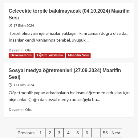
about
Lise
Gelecekte torpile bakılmayacak (04.10.2024) Maarifin
zorunlu
Sesi
olmasın
ama…
17 Ekim 2024
(11.10.2024)
Torpili olmayanı işe almazlar yaklaşımı kimi zaman doğru olsa da…
Maarifin
İnsanlar kendi yanlarında tembel, uyuşuk,...
Sesi
Read
Devamını Oku
more
Denemelerim
Eğitim Yazılarım
Maarifin Sesi
about
Gelecekte
Sosyal medya öğretmenleri (27.09.2024) Maarifin
torpile
Sesi)
bakılmayacak
(04.10.2024)
17 Ekim 2024
Maarifin
Öğretmenlik yapan arkadaşların bir kısmı öğretmen oldukları için
Sesi
pişmanlar. Çoğu da sosyal medya aracılığıyla bu...
Read
Devamını Oku
more
about
Sosyal
Yazı
medya
3
…
Previous
1
2
4
5
6
55
Next
öğretmenleri