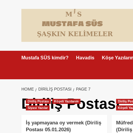
Skip
to
content
Mustafa SÜS kimdir?
Havadis
Köşe Yazıları
HOME
DIRILIŞ POSTASI
PAGE 7
Diriliş Postası
Diriliş Postası
Köşeli Yazılarım
Diriliş Po
Siyasi Yazılar
Köşeli Ya
İş yapmayana oy vermek (Diriliş
Müfred
Postası 05.01.2026)
(Dirili