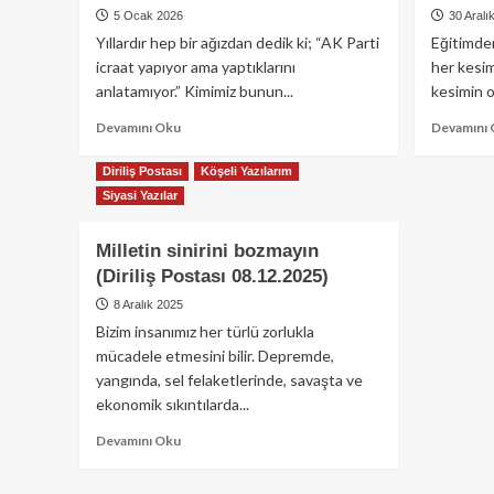
5 Ocak 2026
30 Aralı
Yıllardır hep bir ağızdan dedik ki; “AK Parti
Eğitimde
icraat yapıyor ama yaptıklarını
her kesim
anlatamıyor.” Kimimiz bunun...
kesimin o
Read
Devamını Oku
Devamını
more
about
Diriliş Postası
Köşeli Yazılarım
İş
Siyasi Yazılar
yapmayana
oy
Milletin sinirini bozmayın
vermek
(Diriliş
(Diriliş Postası 08.12.2025)
Postası
8 Aralık 2025
05.01.2026)
Bizim insanımız her türlü zorlukla
mücadele etmesini bilir. Depremde,
yangında, sel felaketlerinde, savaşta ve
ekonomik sıkıntılarda...
Read
Devamını Oku
more
about