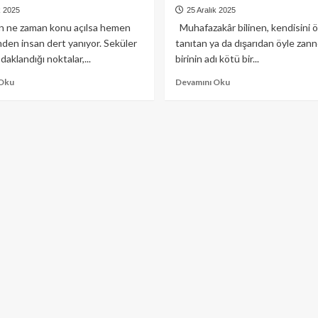
k 2025
25 Aralık 2025
n ne zaman konu açılsa hemen
Muhafazakâr bilinen, kendisini ö
den insan dert yanıyor. Seküler
tanıtan ya da dışarıdan öyle zann
daklandığı noktalar,...
birinin adı kötü bir...
Read
Read
 Oku
Devamını Oku
more
more
about
about
Müfredat,
Seküler
Rotasyon
kesimin
ve
çatallı
Kalite
dili
(Diriliş
(Diriliş
Postası
Postası
29.12.2025)
22.12.2025)