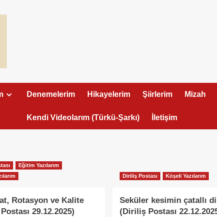
m
Denemelerim
Hikayelerim
Şiirlerim
Mizah
Kendi Videolarım (Türkü-Şarkı)
İletişim
stası
Eğitim Yazılarım
zılarım
Diriliş Postası
Köşeli Yazılarım
at, Rotasyon ve Kalite
Seküler kesimin çatallı di
ş Postası 29.12.2025)
(Diriliş Postası 22.12.202