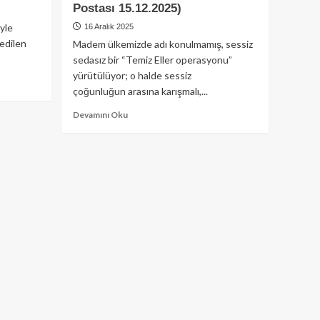
Postası 15.12.2025)
yle
16 Aralık 2025
edilen
Madem ülkemizde adı konulmamış, sessiz
sedasız bir “Temiz Eller operasyonu”
yürütülüyor; o halde sessiz
çoğunluğun arasına karışmalı,...
Read
Devamını Oku
more
about
Sessiz
Çoğunluğun
“Temiz
Eller”
Manifestosu
(Diriliş
Postası
15.12.2025)