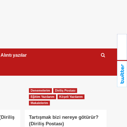
Alıntı yazılar
Denemelerim
Diriliş Postası
Eğitim Yazılarım
Köşeli Yazılarım
Makalelerim
Diriliş
Tartışmak bizi nereye götürür?
(Diriliş Postası)