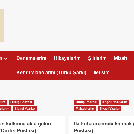
m
Denemelerim
Hikayelerim
Şiirlerim
Mizah
Kendi Videolarım (Türkü-Şarkı)
İletişim
rim
Diriliş Postası
Diriliş Postası
Köşeli Yazılarım
zılarım
Siyasi Yazılar
Makalelerim
Siyasi Yazılar
n kalkınca akla gelen
İki kötü arasında kalmak (
(Diriliş Postası)
Postası)