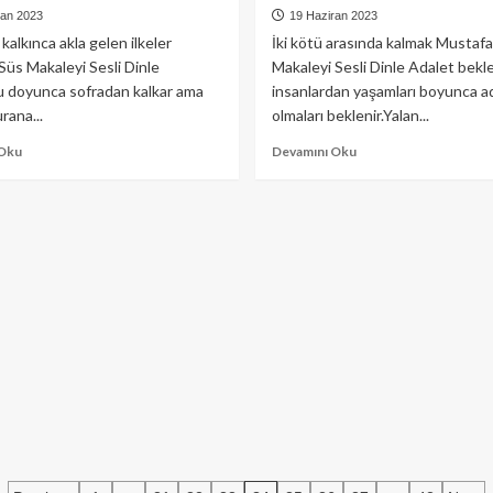
ran 2023
19 Haziran 2023
kalkınca akla gelen ilkeler
İki kötü arasında kalmak Mustaf
üs Makaleyi Sesli Dinle
Makaleyi Sesli Dinle Adalet bekl
u doyunca sofradan kalkar ama
insanlardan yaşamları boyunca ad
rana...
olmaları beklenir.Yalan...
Read
Read
 Oku
Devamını Oku
more
more
about
about
Sofradan
İki
kalkınca
kötü
akla
arasında
gelen
kalmak
ilkeler
(Diriliş
(Diriliş
Postası)
Postası)