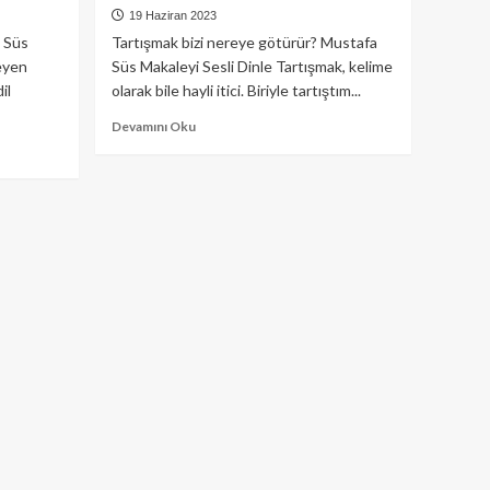
19 Haziran 2023
a Süs
Tartışmak bizi nereye götürür? Mustafa
eyen
Süs Makaleyi Sesli Dinle Tartışmak, kelime
il
olarak bile hayli itici. Biriyle tartıştım...
Read
Devamını Oku
more
about
Tartışmak
bizi
nereye
götürür?
(Diriliş
Postası)