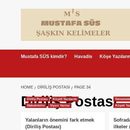
Skip
to
content
Mustafa SÜS kimdir?
Havadis
Köşe Yazıları
HOME
DIRILIŞ POSTASI
PAGE 34
Diriliş Postası
Diriliş Postası
Köşeli Yazılarım
Denemele
Makalelerim
Siyasi Yazılar
Köşeli Ya
Yalanların önemini fark etmek
Sofrada
(Diriliş Postası)
ilkeler 