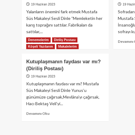
19 Haziran 2023
19 Hazi
Yalanların önemini fark etmek Mustafa
Sofradan 
Süs Makaleyi Sesli Dinle ”Memleketin her
Mustafa S
karış toprağını sattılar. Fabrikaları da
İnsanoğl
sattılar,...
sofrayı ku
Denemelerim
Diriliş Postası
Read
Devamını Oku
Devamını
more
Köşeli Yazılarım
Makalelerim
about
Yalanların
Kutuplaşmanın faydası var mı?
önemini
(Diriliş Postası)
fark
etmek
19 Haziran 2023
(Diriliş
Kutuplaşmanın faydası var mı? Mustafa
Postası)
Süs Makaleyi Sesli Dinle Yunus’u
günümüze çağırsak,Mevlâna’yı çağırsak,
Hacı Bektaş Veli’yi...
Read
Devamını Oku
more
about
Kutuplaşmanın