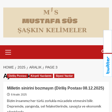
Skip
to
content
Primary
Menu
HOME
2025
ARALIK
PAGE 3
Ay:
Aralık 2025
Diriliş Postası
Köşeli Yazılarım
Siyasi Yazılar
Milletin sinirini bozmayın (Diriliş Postası 08.12.2025)
8 Aralık 2025
Bizim insanımız her türlü zorlukla mücadele etmesini bilir.
Depremde, yangında, sel felaketlerinde, savaşta ve ekonomik
sıkıntılarda...