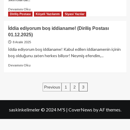
Read
Devamını Oku
more
Diriliş Postası
Köşeli Yazılarım
Siyasi Yazılar
about
Milletin
İddia ediyorum boş iddianame! (Diriliş Postası
sinirini
01.12.2025)
bozmayın
(Diriliş
8 Aralık 2025
Postası
İddia ediyorum boş iddianame! Kabul edilen iddianamenin içinin
08.12.2025)
boş olduğunu zaten herkes biliyor! ​Neymiş efendim,...
Read
Devamını Oku
more
about
İddia
Yazı
ediyorum
3
Previous
1
2
boş
sayfalaması
iddianame!
(Diriliş
Postası
saskinkelimeler © 2024 M'S
|
CoverNews
by AF themes.
01.12.2025)